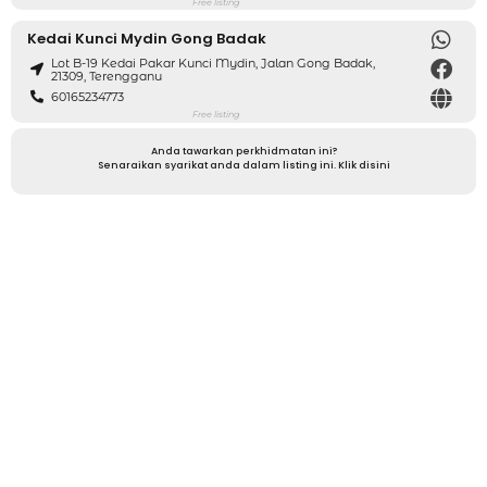
Free listing
Kedai Kunci Mydin Gong Badak
Lot B-19 Kedai Pakar Kunci Mydin, Jalan Gong Badak,
21309, Terengganu
60165234773
Free listing
Anda tawarkan perkhidmatan ini?
Senaraikan syarikat anda dalam listing ini. Klik disini