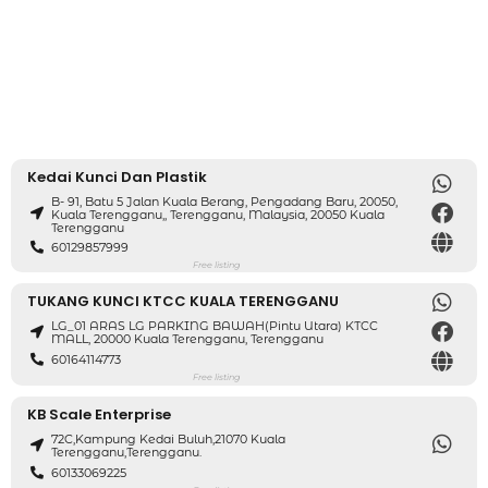
Kedai Kunci Dan Plastik
B- 91, Batu 5 Jalan Kuala Berang, Pengadang Baru, 20050,
Kuala Terengganu,, Terengganu, Malaysia, 20050 Kuala
Terengganu
60129857999
Free listing
TUKANG KUNCI KTCC KUALA TERENGGANU
LG_01 ARAS LG PARKING BAWAH(pintu Utara) KTCC
MALL, 20000 Kuala Terengganu, Terengganu
60164114773
Free listing
KB Scale Enterprise
72C,Kampung Kedai Buluh,21070 Kuala
Terengganu,Terengganu.
60133069225