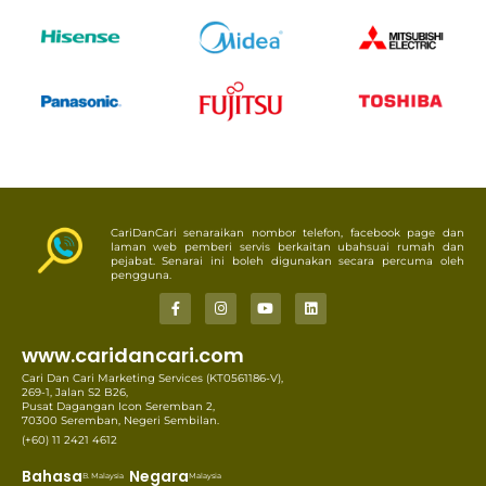
CariDanCari senaraikan nombor telefon, facebook page dan
laman web pemberi servis berkaitan ubahsuai rumah dan
pejabat. Senarai ini boleh digunakan secara percuma oleh
pengguna.
www.caridancari.com
Cari Dan Cari Marketing Services (KT0561186-V),
269-1, Jalan S2 B26,
Pusat Dagangan Icon Seremban 2,
70300 Seremban, Negeri Sembilan.
(+60) 11 2421 4612
Bahasa
Negara
B. Malaysia
Malaysia