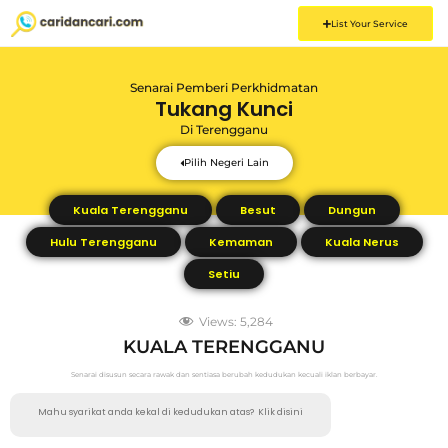
List Your Service
Senarai Pemberi Perkhidmatan
Tukang Kunci
Di
Terengganu
Pilih Negeri Lain
Kuala Terengganu
Besut
Dungun
Hulu Terengganu
Kemaman
Kuala Nerus
Setiu
Views:
5,284
KUALA TERENGGANU
Senarai disusun secara rawak dan sentiasa berubah kedudukan kecuali iklan berbayar.
Mahu syarikat anda kekal di kedudukan atas?
Klik disini