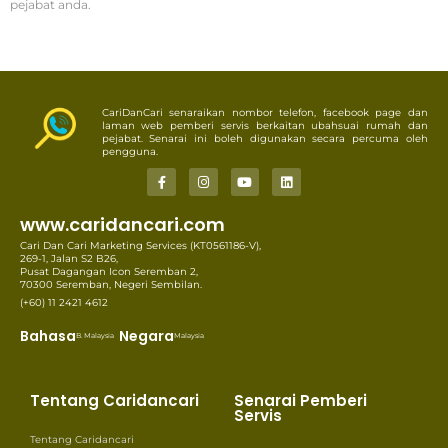
pejabat anda.
CariDanCari senaraikan nombor telefon, facebook page dan
laman web pemberi servis berkaitan ubahsuai rumah dan
pejabat. Senarai ini boleh digunakan secara percuma oleh
pengguna.
www.caridancari.com
Cari Dan Cari Marketing Services (KT0561186-V),
269-1, Jalan S2 B26,
Pusat Dagangan Icon Seremban 2,
70300 Seremban, Negeri Sembilan.
(+60) 11 2421 4612
Bahasa
Negara
B. Malaysia
Malaysia
Tentang Caridancari
Senarai Pemberi
Servis
Tentang Caridancari