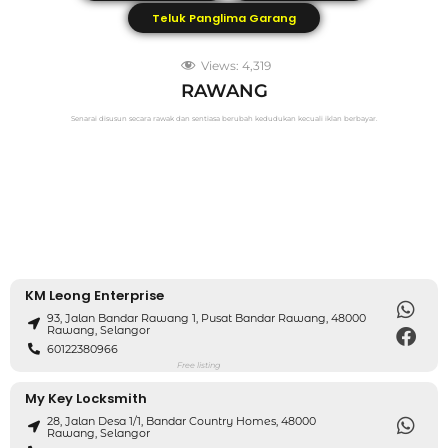
Teluk Panglima Garang
Views:
4,319
RAWANG
Senarai disusun secara rawak dan sentiasa berubah kedudukan kecuali iklan berbayar.
KM Leong Enterprise
93, Jalan Bandar Rawang 1, Pusat Bandar Rawang, 48000
Rawang, Selangor
60122380966
Free listing
My Key Locksmith
28, Jalan Desa 1/1, Bandar Country Homes, 48000
Rawang, Selangor