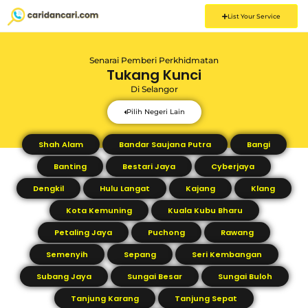
List Your Service
Senarai Pemberi Perkhidmatan
Tukang Kunci
Di
Selangor
Pilih Negeri Lain
Shah Alam
Bandar Saujana Putra
Bangi
Banting
Bestari Jaya
Cyberjaya
Dengkil
Hulu Langat
Kajang
Klang
Kota Kemuning
Kuala Kubu Bharu
Petaling Jaya
Puchong
Rawang
Semenyih
Sepang
Seri Kembangan
Subang Jaya
Sungai Besar
Sungai Buloh
Tanjung Karang
Tanjung Sepat