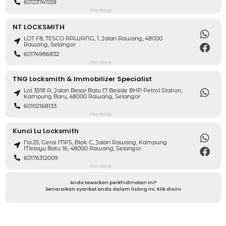
60123741559
Free listing
NT LOCKSMITH
LOT F8, TESCO RAWANG, 1, Jalan Rawang, 48000
Rawang, Selangor
60174986832
Free listing
TNG Locksmith & Immobilizer Specialist
Lot 3518 A, Jalan Besar Batu 17 Beside BHP Petrol Station,
Kampung Baru, 48000 Rawang, Selangor
60102168133
Free listing
Kunci Lu Locksmith
No.25, Gerai MPS, Blok C, Jalan Rawang, Kampung
Melayu Batu 16, 48000 Rawang, Selangor
60176312009
Free listing
Anda tawarkan perkhidmatan ini?
Senaraikan syarikat anda dalam listing ini. Klik disini