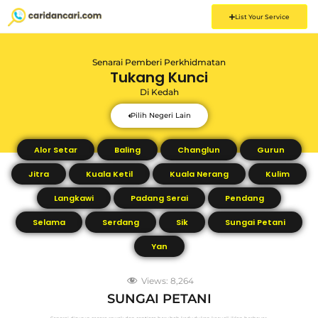
List Your Service
Senarai Pemberi Perkhidmatan
Tukang Kunci
Di
Kedah
Pilih Negeri Lain
Alor Setar
Baling
Changlun
Gurun
Jitra
Kuala Ketil
Kuala Nerang
Kulim
Langkawi
Padang Serai
Pendang
Selama
Serdang
Sik
Sungai Petani
Yan
Views:
8,264
SUNGAI PETANI