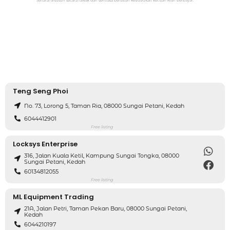
Senarai disusun secara rawak dan sentiasa berubah kedudukan kecuali iklan berbayar.
Teng Seng Phoi
No. 73, Lorong 5, Taman Ria, 08000 Sungai Petani, Kedah
6044412901
Free listing
Locksys Enterprise
316, Jalan Kuala Ketil, Kampung Sungai Tongka, 08000
Sungai Petani, Kedah
60134812055
Free listing
ML Equipment Trading
21A, Jalan Petri, Taman Pekan Baru, 08000 Sungai Petani,
Kedah
6044210197