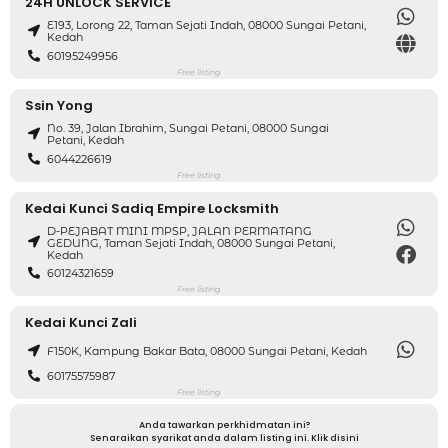
24H UNLOCK SERVICE
E193, Lorong 22, Taman Sejati Indah, 08000 Sungai Petani,
Kedah
60195249956
Free listing
Ssin Yong
No. 39, Jalan Ibrahim, Sungai Petani, 08000 Sungai
Petani, Kedah
6044226619
Free listing
Kedai Kunci Sadiq Empire Locksmith
D-PEJABAT MINI MPSP, JALAN PERMATANG
GEDUNG, Taman Sejati Indah, 08000 Sungai Petani,
Kedah
60124321659
Free listing
Kedai Kunci Zali
F150K, Kampung Bakar Bata, 08000 Sungai Petani, Kedah
60175575987
Free listing
Anda tawarkan perkhidmatan ini?
Senaraikan syarikat anda dalam listing ini. Klik disini