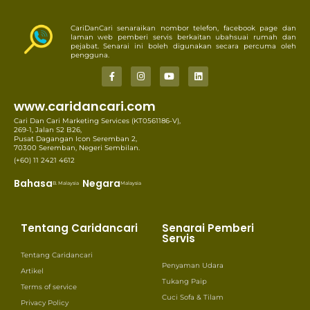
CariDanCari senaraikan nombor telefon, facebook page dan
laman web pemberi servis berkaitan ubahsuai rumah dan
pejabat. Senarai ini boleh digunakan secara percuma oleh
pengguna.
www.caridancari.com
Cari Dan Cari Marketing Services (KT0561186-V),
269-1, Jalan S2 B26,
Pusat Dagangan Icon Seremban 2,
70300 Seremban, Negeri Sembilan.
(+60) 11 2421 4612
Bahasa
Negara
B. Malaysia
Malaysia
Tentang Caridancari
Senarai Pemberi
Servis
Tentang Caridancari
Penyaman Udara
Artikel
Tukang Paip
Terms of service
Cuci Sofa & Tilam
Privacy Policy