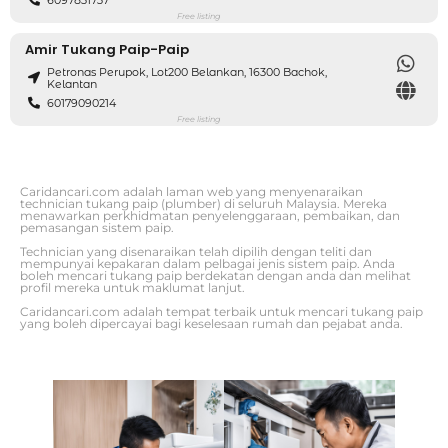
Free listing
Amir Tukang Paip-Paip
Petronas Perupok, Lot200 Belankan, 16300 Bachok,
Kelantan
60179090214
Free listing
Caridancari.com adalah laman web yang menyenaraikan
technician tukang paip (plumber) di seluruh Malaysia. Mereka
menawarkan perkhidmatan penyelenggaraan, pembaikan, dan
pemasangan sistem paip.
Technician yang disenaraikan telah dipilih dengan teliti dan
mempunyai kepakaran dalam pelbagai jenis sistem paip. Anda
boleh mencari tukang paip berdekatan dengan anda dan melihat
profil mereka untuk maklumat lanjut.
Caridancari.com adalah tempat terbaik untuk mencari tukang paip
yang boleh dipercayai bagi keselesaan rumah dan pejabat anda.