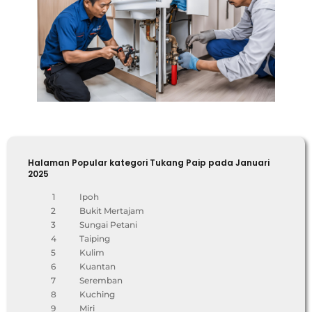
Halaman Popular kategori Tukang Paip pada Januari
2025
1
Ipoh
2
Bukit Mertajam
3
Sungai Petani
4
Taiping
5
Kulim
6
Kuantan
7
Seremban
8
Kuching
9
Miri