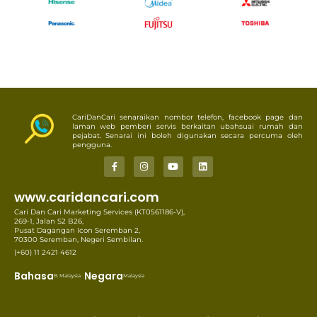
CariDanCari senaraikan nombor telefon, facebook page dan
laman web pemberi servis berkaitan ubahsuai rumah dan
pejabat. Senarai ini boleh digunakan secara percuma oleh
pengguna.
www.caridancari.com
Cari Dan Cari Marketing Services (KT0561186-V),
269-1, Jalan S2 B26,
Pusat Dagangan Icon Seremban 2,
70300 Seremban, Negeri Sembilan.
(+60) 11 2421 4612
Bahasa
Negara
B. Malaysia
Malaysia