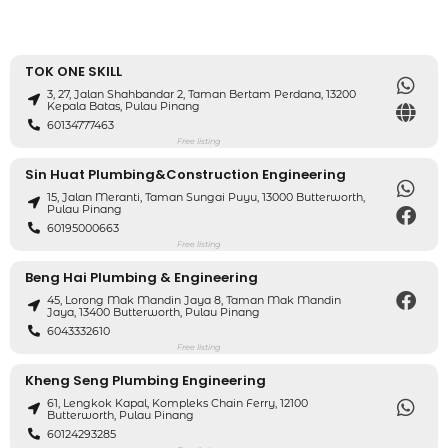
TOK ONE SKILL
3, 27, Jalan Shahbandar 2, Taman Bertam Perdana, 13200
Kepala Batas, Pulau Pinang
60134777463
Free listing
Sin Huat Plumbing&construction Engineering
15, Jalan Meranti, Taman Sungai Puyu, 13000 Butterworth,
Pulau Pinang
60195000663
Free listing
Beng Hai Plumbing & Engineering
45, Lorong Mak Mandin Jaya 8, Taman Mak Mandin
Jaya, 13400 Butterworth, Pulau Pinang
6043332610
Free listing
Kheng Seng Plumbing Engineering
61, Lengkok Kapal, Kompleks Chain Ferry, 12100
Butterworth, Pulau Pinang
60124293285