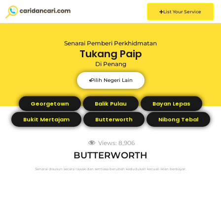
List Your Service
Senarai Pemberi Perkhidmatan
Tukang Paip
Di
Penang
Pilih Negeri Lain
Georgetown
Balik Pulau
Bayan Lepas
Bukit Mertajam
Butterworth
Nibong Tebal
Views:
8,906
BUTTERWORTH
Senarai disusun secara rawak dan sentiasa berubah kedudukan kecuali iklan berbayar.