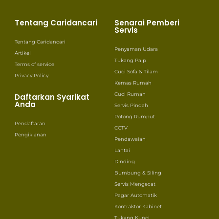
Tentang Caridancari
Senarai Pemberi
Servis
Tentang Caridancari
Penyaman Udara
Artikel
Tukang Paip
Terms of service
Cuci Sofa & Tilam
Privacy Policy
Kemas Rumah
Cuci Rumah
Daftarkan Syarikat
Anda
Servis Pindah
Potong Rumput
Pendaftaran
CCTV
Pengiklanan
Pendawaian
Lantai
Dinding
Bumbung & Siling
Servis Mengecat
Pagar Automatik
Kontraktor Kabinet
Tukang Kunci