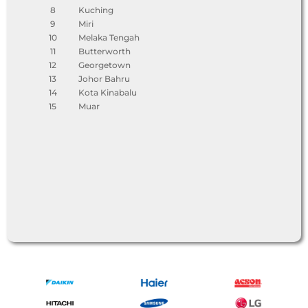
8
Kuching
9
Miri
10
Melaka Tengah
11
Butterworth
12
Georgetown
13
Johor Bahru
14
Kota Kinabalu
15
Muar