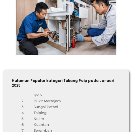
Halaman Popular kategori Tukang Paip pada Januari
2025
1
Ipoh
2
Bukit Mertajam
3
Sungai Petani
4
Taiping
5
Kulim
6
Kuantan
7
Seremban