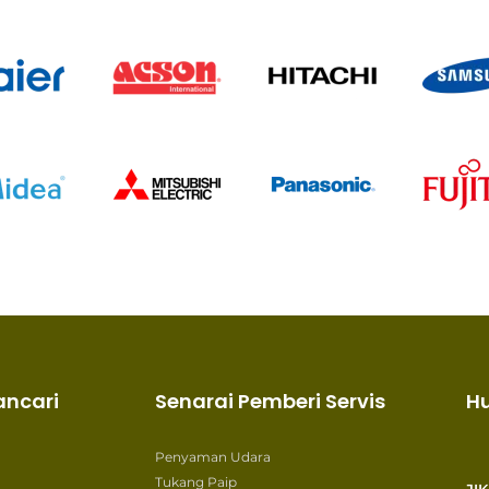
ancari
Senarai Pemberi Servis
H
Penyaman Udara
Tukang Paip
JI