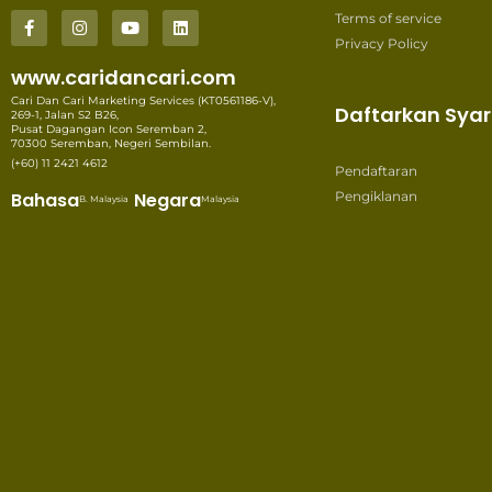
Terms of service
Privacy Policy
www.caridancari.com
Cari Dan Cari Marketing Services (KT0561186-V),
Daftarkan Syar
269-1, Jalan S2 B26,
Pusat Dagangan Icon Seremban 2,
70300 Seremban, Negeri Sembilan.
(+60) 11 2421 4612
Pendaftaran
Bahasa
Negara
Pengiklanan
B. Malaysia
Malaysia