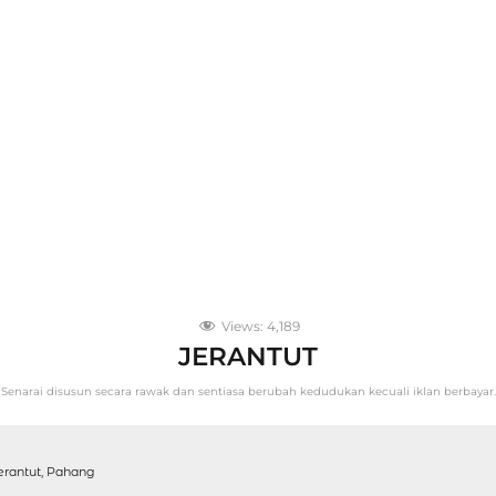
Views:
4,189
JERANTUT
Senarai disusun secara rawak dan sentiasa berubah kedudukan kecuali iklan berbayar.
erantut, Pahang