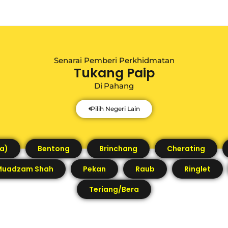
Senarai Pemberi Perkhidmatan
Tukang Paip
Di
Pahang
Pilih Negeri Lain
a)
Bentong
Brinchang
Cherating
Muadzam Shah
Pekan
Raub
Ringlet
Teriang/Bera