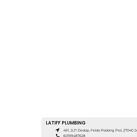
LATIFF PLUMBING
461, JLN Dedap, Felda Padang Piol, 27040 J
60199487628