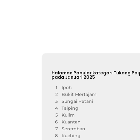
Halaman Popular kategori Tukang Pai
pada Januari 2025
1
Ipoh
2
Bukit Mertajam
3
Sungai Petani
4
Taiping
5
Kulim
6
Kuantan
7
Seremban
8
Kuching