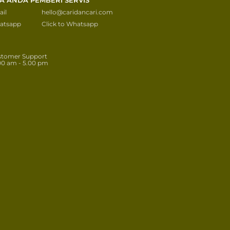
il
hello@caridancari.com
atsapp
Click to Whatsapp
stomer Support
00 am - 5.00 pm