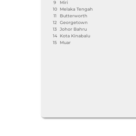
9
Miri
10
Melaka Tengah
11
Butterworth
12
Georgetown
13
Johor Bahru
14
Kota Kinabalu
15
Muar