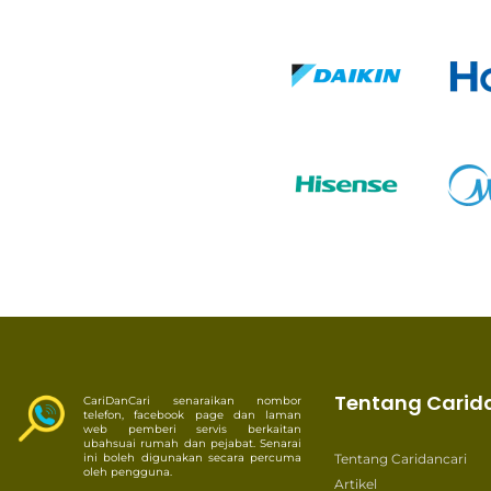
Tentang Carid
CariDanCari senaraikan nombor
telefon, facebook page dan laman
web pemberi servis berkaitan
ubahsuai rumah dan pejabat. Senarai
ini boleh digunakan secara percuma
Tentang Caridancari
oleh pengguna.
Artikel