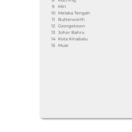
9
Miri
10
Melaka Tengah
11
Butterworth
12
Georgetown
13
Johor Bahru
14
Kota Kinabalu
15
Muar