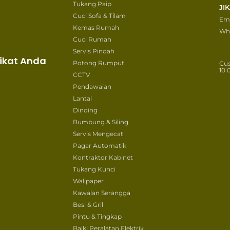
Tukang Paip
JI
Cuci Sofa & Tilam
Ema
Kemas Rumah
Wh
Cuci Rumah
Servis Pindah
ikat Anda
Potong Rumput
Cu
10.
CCTV
Pendawaian
Lantai
Dinding
Bumbung & Siling
Servis Mengecat
Pagar Automatik
Kontraktor Kabinet
Tukang Kunci
Wallpaper
Kawalan Serangga
Besi & Gril
Pintu & Tingkap
Baiki Peralatan Elektrik