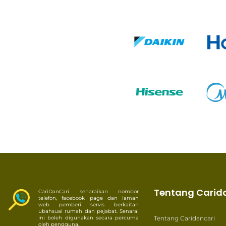
Tentang Carid
CariDanCari senaraikan nombor
telefon, facebook page dan laman
web pemberi servis berkaitan
ubahsuai rumah dan pejabat. Senarai
ini boleh digunakan secara percuma
Tentang Caridancari
oleh pengguna.