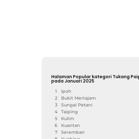
Halaman Popular kategori Tukang Pai
pada Januari 2025
1
Ipoh
2
Bukit Mertajam
3
Sungai Petani
4
Taiping
5
Kulim
6
Kuantan
7
Seremban
8
Kuching