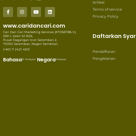
Artikel
Terms of service
Privacy Policy
www.caridancari.com
Cari Dan Cari Marketing Services (KT0561186-V),
Daftarkan Syar
269-1, Jalan S2 B26,
Pusat Dagangan Icon Seremban 2,
70300 Seremban, Negeri Sembilan.
(+60) 11 2421 4612
Pendaftaran
Bahasa
Negara
Pengiklanan
B. Malaysia
Malaysia