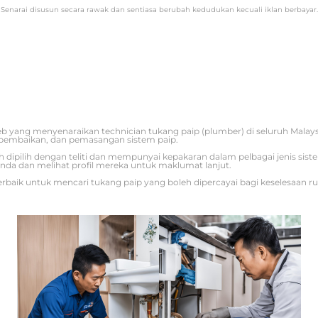
Senarai disusun secara rawak dan sentiasa berubah kedudukan kecuali iklan berbayar.
b yang menyenaraikan technician tukang paip (plumber) di seluruh Mala
pembaikan, dan pemasangan sistem paip.
ah dipilih dengan teliti dan mempunyai kepakaran dalam pelbagai jenis sis
nda dan melihat profil mereka untuk maklumat lanjut.
rbaik untuk mencari tukang paip yang boleh dipercayai bagi keselesaan r