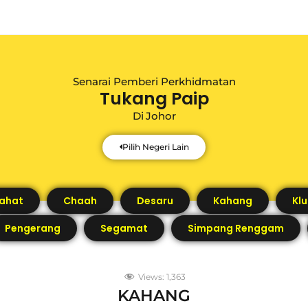
Senarai Pemberi Perkhidmatan
Tukang Paip
Di
Johor
Pilih Negeri Lain
Pahat
Chaah
Desaru
Kahang
Kl
Pengerang
Segamat
Simpang Renggam
Views:
1,363
KAHANG