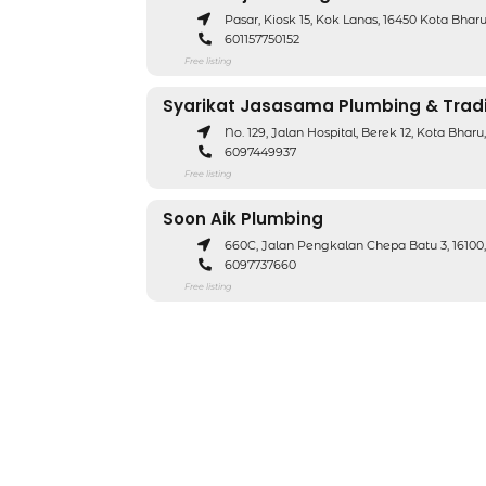
Pasar, Kiosk 15, Kok Lanas, 16450 Kota Bhar
601157750152
Free listing
Syarikat Jasasama Plumbing & Trad
No. 129, Jalan Hospital, Berek 12, Kota Bharu
6097449937
Free listing
Soon Aik Plumbing
660C, Jalan Pengkalan Chepa Batu 3, 16100
6097737660
Free listing