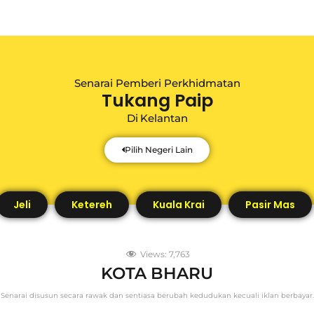
Senarai Pemberi Perkhidmatan
Tukang Paip
Di
Kelantan
Pilih Negeri Lain
Jeli
Ketereh
Kuala Krai
Pasir Mas
Views:
7,763
KOTA BHARU
Senarai disusun secara rawak dan sentiasa berubah kedudukan kecuali iklan berbayar.