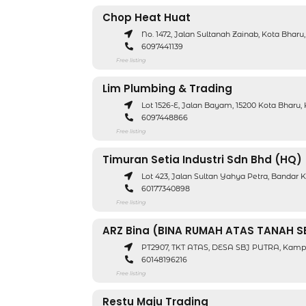
Chop Heat Huat
No. 1472, Jalan Sultanah Zainab, Kota Bharu
6097441139
Free listing
Lim Plumbing & Trading
Lot 1526-E, Jalan Bayam, 15200 Kota Bharu,
6097448866
Free listing
Timuran Setia Industri Sdn Bhd (HQ)
Lot 423, Jalan Sultan Yahya Petra, Bandar 
60177340898
Free listing
ARZ Bina (BINA RUMAH ATAS TANAH SE
PT2907, TKT ATAS, DESA SBJ PUTRA, Kampu
60148196216
Free listing
Restu Maju Trading