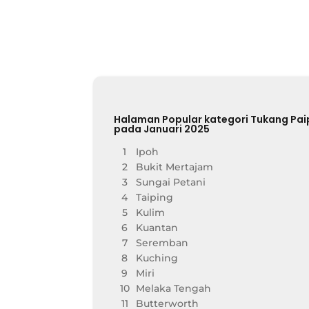
Halaman Popular kategori Tukang Pai
pada Januari 2025
1
Ipoh
2
Bukit Mertajam
3
Sungai Petani
4
Taiping
5
Kulim
6
Kuantan
7
Seremban
8
Kuching
9
Miri
10
Melaka Tengah
11
Butterworth