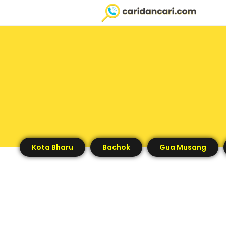
Kota Bharu
Bachok
Gua Musang