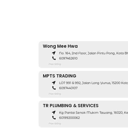
Wong Mee Hwa
No. 164, 2nd Floor, Jalan Pintu Pong, Kota B
6097462610
Free listing
MPTS TRADING
LOT 991 & 992, Jalan Long Yunus, 15200 Kot
6097440107
Free listing
TR PLUMBING & SERVICES
Kg Pantai Senok Mukim Tawang, 16020, Ke
60199200062
Free listing