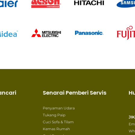
ancari
Senarai Pemberi Servis
H
Penyaman Udara
Tukang Paip
JI
Cuci Sofa & Tilam
Ema
Kemas Rumah
Wh