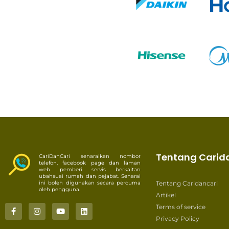
Tentang Carid
CariDanCari senaraikan nombor
telefon, facebook page dan laman
web pemberi servis berkaitan
ubahsuai rumah dan pejabat. Senarai
ini boleh digunakan secara percuma
Tentang Caridancari
oleh pengguna.
Artikel
Terms of service
Privacy Policy