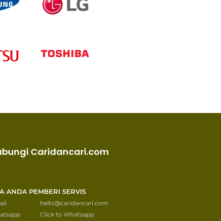
ubungi Caridancari.com
KA ANDA PEMBERI SERVIS
il
hello@caridancari.com
atsapp
Click to Whatsapp