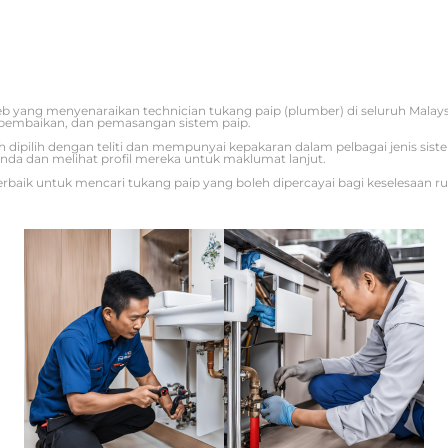
b yang menyenaraikan technician tukang paip (plumber) di seluruh Mala
pembaikan, dan pemasangan sistem paip.
ah dipilih dengan teliti dan mempunyai kepakaran dalam pelbagai jenis sis
nda dan melihat profil mereka untuk maklumat lanjut.
rbaik untuk mencari tukang paip yang boleh dipercayai bagi keselesaan r