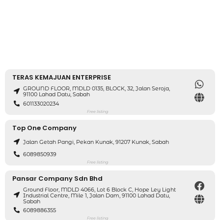
TERAS KEMAJUAN ENTERPRISE
GROUND FLOOR, MDLD 0135, BLOCK, 32, Jalan Seroja,
91100 Lahad Datu, Sabah
601133020234
Free listing
Top One Company
Jalan Getah Pangi, Pekan Kunak, 91207 Kunak, Sabah
6089850939
Free listing
Pansar Company Sdn Bhd
Ground Floor, MDLD 4066, Lot 6 Block C, Hope Ley Light
Industrial Centre, Mile 1, Jalan Dam, 91100 Lahad Datu,
Sabah
6089886355
Free listing