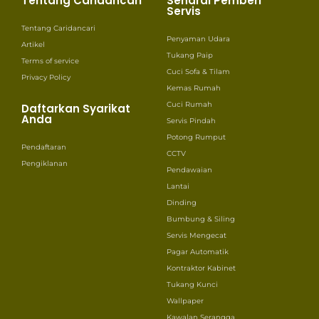
Tentang Caridancari
Senarai Pemberi
Servis
Tentang Caridancari
Penyaman Udara
Artikel
Tukang Paip
Terms of service
Cuci Sofa & Tilam
Privacy Policy
Kemas Rumah
Cuci Rumah
Daftarkan Syarikat
Anda
Servis Pindah
Potong Rumput
Pendaftaran
CCTV
Pengiklanan
Pendawaian
Lantai
Dinding
Bumbung & Siling
Servis Mengecat
Pagar Automatik
Kontraktor Kabinet
Tukang Kunci
Wallpaper
Kawalan Serangga