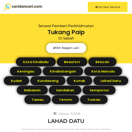
List Your Service
Senarai Pemberi Perkhidmatan
Tukang Paip
Di
Sabah
Pilih Negeri Lain
Kota Kinabalu
Beaufort
Beluran
Keningau
Kinabatangan
Kota Marudu
Kudat
Kundasang
Kunak
Lahad Datu
Nabawan
Sandakan
Semporna
Tawau
Tenom
Tuaran
Views:
3,549
LAHAD DATU
Senarai disusun secara rawak dan sentiasa berubah kedudukan kecuali iklan berbayar.