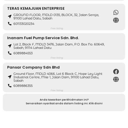
TERAS KEMAJUAN ENTERPRISE
GROUND FLOOR, MDLD 0135, BLOCK, 32, Jalan Seroja,
91100 Lahad Datu, Sabah
601133020234
Free listing
Inanam Fuel Pump Service Sdn. Bhd.
Lot 2, Block F, MDLD 3476, Jalan Dam, P.O. Box No. 60649,
Sabah, 91114 Lahad Datu
6089884553
Free listing
Pansar Company Sdn Bhd
Ground Floor, MDLD 4066, Lot 6 Block C, Hope Ley Light
Industrial Centre, Mile 1, Jalan Dam, 91100 Lahad Datu,
Sabah
6089886355
Free listing
Anda tawarkan perkhidmatan ini?
Senaraikan syarikat anda dalam listing ini. Klik disini