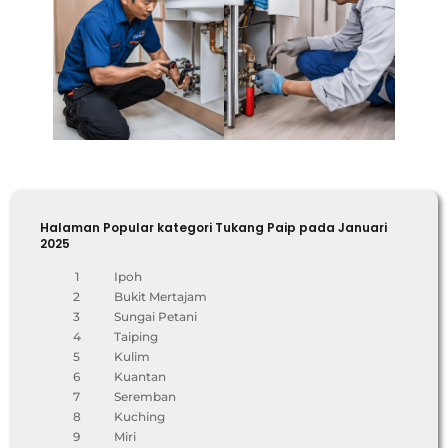
Halaman Popular kategori Tukang Paip pada Januari
2025
1
Ipoh
2
Bukit Mertajam
3
Sungai Petani
4
Taiping
5
Kulim
6
Kuantan
7
Seremban
8
Kuching
9
Miri