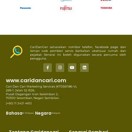
CariDanCari senaraikan nombor telefon, facebook page dan
laman web pemberi servis berkaitan ubahsuai rumah dan
pejabat. Senarai ini boleh digunakan secara percuma oleh
pengguna.
www.caridancari.com
Cari Dan Cari Marketing Services (KT0561186-V),
269-1, Jalan S2 B26,
Pusat Dagangan Icon Seremban 2,
70300 Seremban, Negeri Sembilan.
(+60) 11 2421 4612
Bahasa
Negara
B. Malaysia
Malaysia