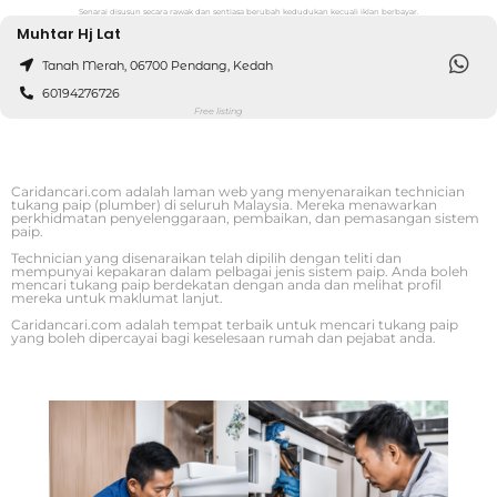
Senarai disusun secara rawak dan sentiasa berubah kedudukan kecuali iklan berbayar.
Muhtar Hj Lat
Tanah Merah, 06700 Pendang, Kedah
60194276726
Free listing
Caridancari.com adalah laman web yang menyenaraikan technician
tukang paip (plumber) di seluruh Malaysia. Mereka menawarkan
perkhidmatan penyelenggaraan, pembaikan, dan pemasangan sistem
paip.
Technician yang disenaraikan telah dipilih dengan teliti dan
mempunyai kepakaran dalam pelbagai jenis sistem paip. Anda boleh
mencari tukang paip berdekatan dengan anda dan melihat profil
mereka untuk maklumat lanjut.
Caridancari.com adalah tempat terbaik untuk mencari tukang paip
yang boleh dipercayai bagi keselesaan rumah dan pejabat anda.