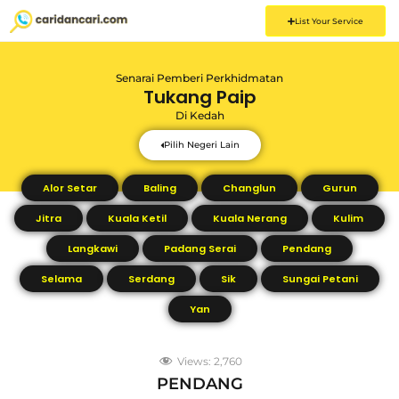
List Your Service
Senarai Pemberi Perkhidmatan
Tukang Paip
Di
Kedah
Pilih Negeri Lain
Alor Setar
Baling
Changlun
Gurun
Jitra
Kuala Ketil
Kuala Nerang
Kulim
Langkawi
Padang Serai
Pendang
Selama
Serdang
Sik
Sungai Petani
Yan
Views:
2,760
PENDANG