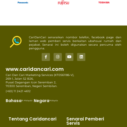
CariDanCari senaraikan nombor telefon, facebook page dan
laman web pemberi servis berkaitan ubahsuai rumah dan
pejabat. Senarai ini boleh digunakan secara percuma oleh
pengguna.
www.caridancari.com
Cari Dan Cari Marketing Services (KT0561186-V),
269-1, Jalan S2 B26,
Pusat Dagangan Icon Seremban 2,
70300 Seremban, Negeri Sembilan.
(+60) 11 2421 4612
Bahasa
Negara
B. Malaysia
Malaysia
Tentang Caridancari
Senarai Pemberi
Servis