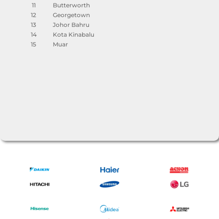
11
Butterworth
12
Georgetown
13
Johor Bahru
14
Kota Kinabalu
15
Muar