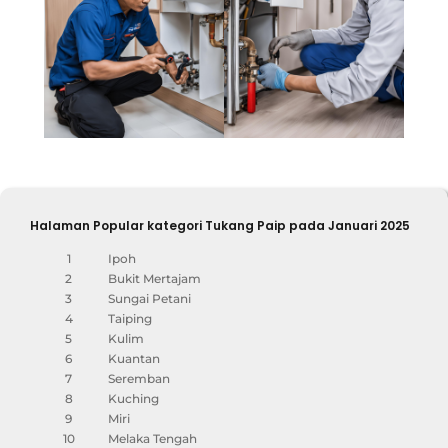
Halaman Popular kategori Tukang Paip pada Januari 2025
1
Ipoh
2
Bukit Mertajam
3
Sungai Petani
4
Taiping
5
Kulim
6
Kuantan
7
Seremban
8
Kuching
9
Miri
10
Melaka Tengah