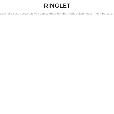
RINGLET
Senarai disusun secara rawak dan sentiasa berubah kedudukan kecuali iklan berbayar.