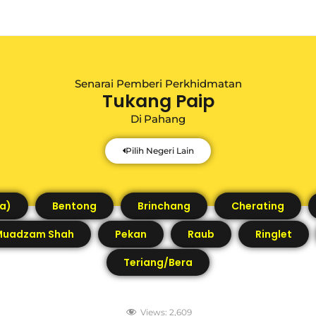
Senarai Pemberi Perkhidmatan
Tukang Paip
Di
Pahang
Pilih Negeri Lain
a)
Bentong
Brinchang
Cherating
Muadzam Shah
Pekan
Raub
Ringlet
Teriang/Bera
Views:
2,609