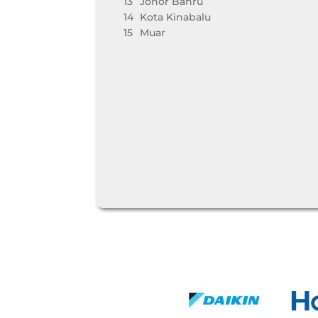
13
Johor Bahru
14
Kota Kinabalu
15
Muar