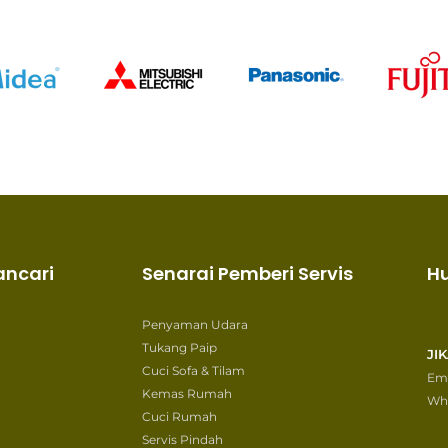
ancari
Senarai Pemberi Servis
H
Penyaman Udara
Tukang Paip
JI
Cuci Sofa & Tilam
Ema
Kemas Rumah
Wh
Cuci Rumah
Servis Pindah