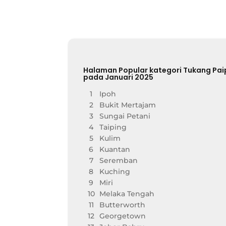
Halaman Popular kategori Tukang Pai
pada Januari 2025
1
Ipoh
2
Bukit Mertajam
3
Sungai Petani
4
Taiping
5
Kulim
6
Kuantan
7
Seremban
8
Kuching
9
Miri
10
Melaka Tengah
11
Butterworth
12
Georgetown