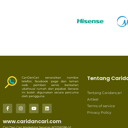
Tentang Carid
CariDanCari senaraikan nombor
telefon, facebook page dan laman
web pemberi servis berkaitan
ubahsuai rumah dan pejabat. Senarai
ini boleh digunakan secara percuma
Tentang Caridancari
oleh pengguna.
Artikel
Terms of service
Privacy Policy
www.caridancari.com
Cari Dan Cari Marketing Services (KT0561186-V),