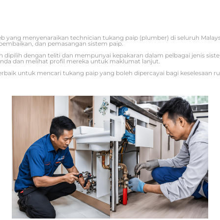
b yang menyenaraikan technician tukang paip (plumber) di seluruh Mala
pembaikan, dan pemasangan sistem paip.
ah dipilih dengan teliti dan mempunyai kepakaran dalam pelbagai jenis sis
nda dan melihat profil mereka untuk maklumat lanjut.
rbaik untuk mencari tukang paip yang boleh dipercayai bagi keselesaan r