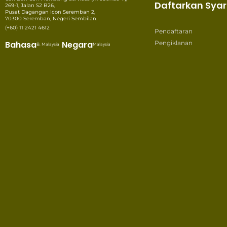
Daftarkan Syar
269-1, Jalan S2 B26,
Pusat Dagangan Icon Seremban 2,
70300 Seremban, Negeri Sembilan.
(+60) 11 2421 4612
Pendaftaran
Bahasa
Negara
Pengiklanan
B. Malaysia
Malaysia