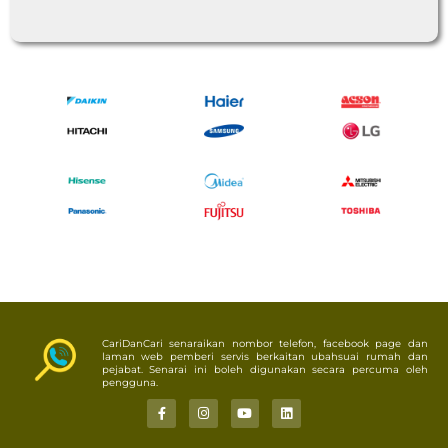
CariDanCari senaraikan nombor telefon, facebook page dan
laman web pemberi servis berkaitan ubahsuai rumah dan
pejabat. Senarai ini boleh digunakan secara percuma oleh
pengguna.