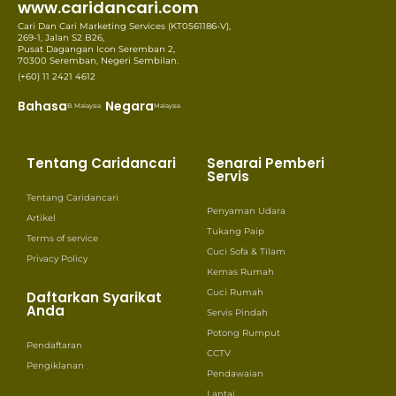
www.caridancari.com
Cari Dan Cari Marketing Services (KT0561186-V),
269-1, Jalan S2 B26,
Pusat Dagangan Icon Seremban 2,
70300 Seremban, Negeri Sembilan.
(+60) 11 2421 4612
Bahasa
Negara
B. Malaysia
Malaysia
Tentang Caridancari
Senarai Pemberi
Servis
Tentang Caridancari
Penyaman Udara
Artikel
Tukang Paip
Terms of service
Cuci Sofa & Tilam
Privacy Policy
Kemas Rumah
Cuci Rumah
Daftarkan Syarikat
Anda
Servis Pindah
Potong Rumput
Pendaftaran
CCTV
Pengiklanan
Pendawaian
Lantai