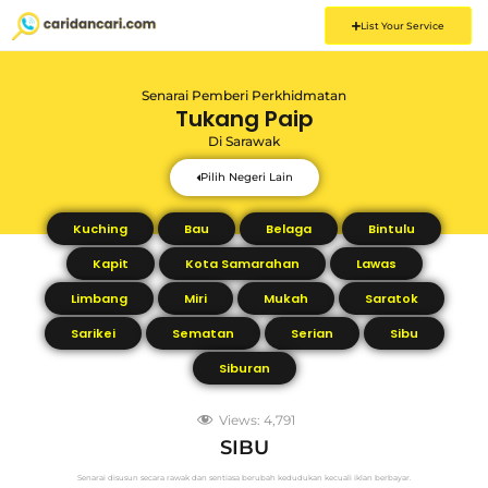
List Your Service
Senarai Pemberi Perkhidmatan
Tukang Paip
Di
Sarawak
Pilih Negeri Lain
Kuching
Bau
Belaga
Bintulu
Kapit
Kota Samarahan
Lawas
Limbang
Miri
Mukah
Saratok
Sarikei
Sematan
Serian
Sibu
Siburan
Views:
4,791
SIBU
Senarai disusun secara rawak dan sentiasa berubah kedudukan kecuali iklan berbayar.