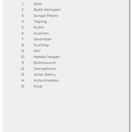
1
Ipoh
2
Bukit Mertajam
3
Sungai Petani
4
Taiping
5
Kulim
6
Kuantan
7
Seremban
8
Kuching
9
Miri
10
Melaka Tengah
11
Butterworth
12
Georgetown
13
Johor Bahru
14
Kota Kinabalu
15
Muar