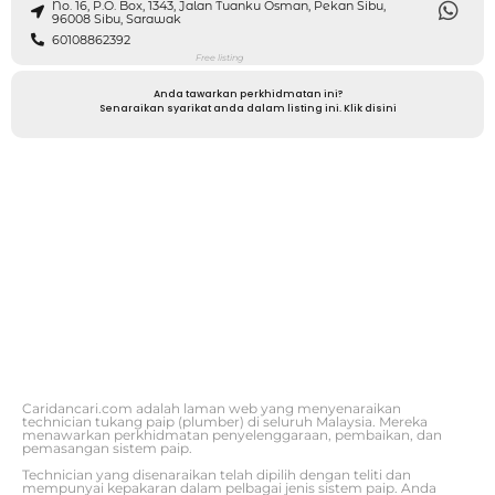
No. 16, P.O. Box, 1343, Jalan Tuanku Osman, Pekan Sibu,
96008 Sibu, Sarawak
60108862392
Free listing
Anda tawarkan perkhidmatan ini?
Senaraikan syarikat anda dalam listing ini. Klik disini
Caridancari.com adalah laman web yang menyenaraikan
technician tukang paip (plumber) di seluruh Malaysia. Mereka
menawarkan perkhidmatan penyelenggaraan, pembaikan, dan
pemasangan sistem paip.
Technician yang disenaraikan telah dipilih dengan teliti dan
mempunyai kepakaran dalam pelbagai jenis sistem paip. Anda