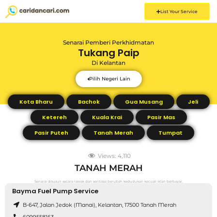
List Your Service
Senarai Pemberi Perkhidmatan
Tukang Paip
Di
Kelantan
Pilih Negeri Lain
Kota Bharu
Bachok
Gua Musang
Jeli
Ketereh
Kuala Krai
Pasir Mas
Pasir Puteh
Tanah Merah
Tumpat
Views:
4,110
TANAH MERAH
Senarai disusun secara rawak dan sentiasa berubah kedudukan kecuali iklan berbayar.
Bayma Fuel Pump Service
B-647, Jalan Jedok (Manai), Kelantan, 17500 Tanah Merah
6099558163