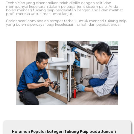
Technician yang disenaraikan telah dipilih dengan teliti dan
mempunyai kepakaran dalam pelbagai jenis sistem paip. Anda
boleh mencari tukang paip berdekatan dengan anda dan melihat
profil mereka untuk maklumat lanjut.
Caridancari.com adalah tempat terbaik untuk mencari tukang paip
yang boleh dipercayai bagi keselesaan rumah dan pejabat anda.
Halaman Popular kategori Tukang Paip pada Januari