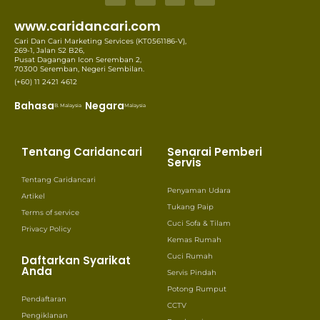
www.caridancari.com
Cari Dan Cari Marketing Services (KT0561186-V),
269-1, Jalan S2 B26,
Pusat Dagangan Icon Seremban 2,
70300 Seremban, Negeri Sembilan.
(+60) 11 2421 4612
Bahasa
Negara
B. Malaysia
Malaysia
Tentang Caridancari
Senarai Pemberi
Servis
Tentang Caridancari
Penyaman Udara
Artikel
Tukang Paip
Terms of service
Cuci Sofa & Tilam
Privacy Policy
Kemas Rumah
Cuci Rumah
Daftarkan Syarikat
Anda
Servis Pindah
Potong Rumput
Pendaftaran
CCTV
Pengiklanan