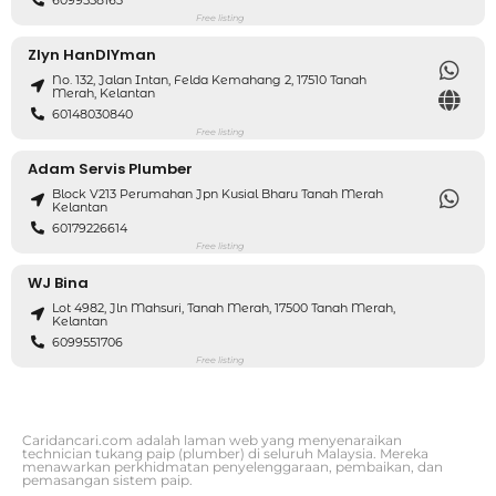
Free listing
Zlyn HanDIYman
No. 132, Jalan Intan, Felda Kemahang 2, 17510 Tanah
Merah, Kelantan
60148030840
Free listing
Adam Servis Plumber
Block V213 Perumahan Jpn Kusial Bharu Tanah Merah
Kelantan
60179226614
Free listing
WJ Bina
Lot 4982, Jln Mahsuri, Tanah Merah, 17500 Tanah Merah,
Kelantan
6099551706
Free listing
Caridancari.com adalah laman web yang menyenaraikan
technician tukang paip (plumber) di seluruh Malaysia. Mereka
menawarkan perkhidmatan penyelenggaraan, pembaikan, dan
pemasangan sistem paip.