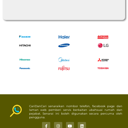
CariDanCari senaraikan nombor telefon, facebook page dan
laman web pemberi servis berkaitan ubahsuai rumah dan
pejabat. Senarai ini boleh digunakan secara percuma oleh
pengguna.