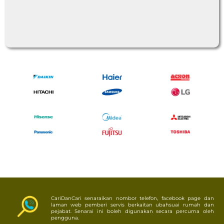
CariDanCari senaraikan nombor telefon, facebook page dan
laman web pemberi servis berkaitan ubahsuai rumah dan
pejabat. Senarai ini boleh digunakan secara percuma oleh
pengguna.