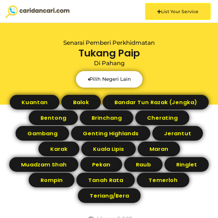
List Your Service
Senarai Pemberi Perkhidmatan
Tukang Paip
Di
Pahang
Pilih Negeri Lain
Kuantan
Balok
Bandar Tun Razak (Jengka)
Bentong
Brinchang
Cherating
Gambang
Genting Highlands
Jerantut
Karak
Kuala Lipis
Maran
Muadzam Shah
Pekan
Raub
Ringlet
Rompin
Tanah Rata
Temerloh
Teriang/Bera