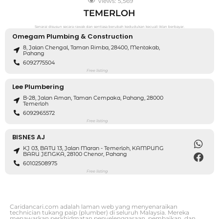
Views:
5,569
TEMERLOH
Senarai disusun secara rawak dan sentiasa berubah kedudukan kecuali iklan berbayar.
Omegam Plumbing & Construction
8, Jalan Chengal, Taman Rimba, 28400, Mentakab,
Pahang
6092775504
Free listing
Lee Plumbering
B-28, Jalan Aman, Taman Cempaka, Pahang, 28000
Temerloh
6092965572
Free listing
BISNES AJ
KJ 03, BATU 13, Jalan Maran - Temerloh, KAMPUNG
BARU JENGKA, 28100 Chenor, Pahang
60102508975
Free listing
Caridancari.com adalah laman web yang menyenaraikan
technician tukang paip (plumber) di seluruh Malaysia. Mereka
menawarkan perkhidmatan penyelenggaraan, pembaikan, dan