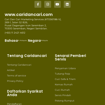
www.caridancari.com
Cari Dan Cari Marketing Services (KT0561186-V),
269-1, Jalan S2 B26,
Pusat Dagangan Icon Seremban 2,
70300 Seremban, Negeri Sembilan.
(+60) 11 2421 4612
Bahasa
Negara
B. Malaysia
Malaysia
Tentang Caridancari
Senarai Pemberi
Servis
Tentang Caridancari
Penyaman Udara
Artikel
Tukang Paip
Terms of service
Cuci Sofa & Tilam
Privacy Policy
Kemas Rumah
Cuci Rumah
Daftarkan Syarikat
Anda
Servis Pindah
Potong Rumput
Pendaftaran