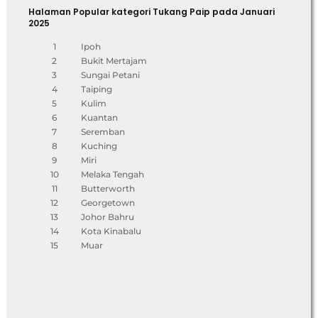
Halaman Popular kategori Tukang Paip pada Januari
2025
1
Ipoh
2
Bukit Mertajam
3
Sungai Petani
4
Taiping
5
Kulim
6
Kuantan
7
Seremban
8
Kuching
9
Miri
10
Melaka Tengah
11
Butterworth
12
Georgetown
13
Johor Bahru
14
Kota Kinabalu
15
Muar