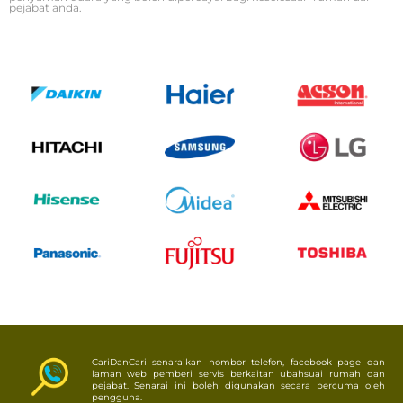
pejabat anda.
CariDanCari senaraikan nombor telefon, facebook page dan
laman web pemberi servis berkaitan ubahsuai rumah dan
pejabat. Senarai ini boleh digunakan secara percuma oleh
pengguna.