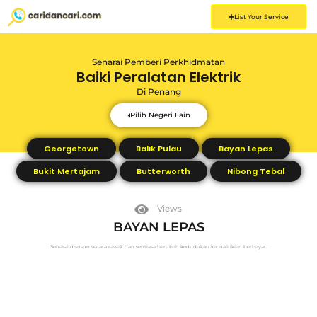
List Your Service
Senarai Pemberi Perkhidmatan
Baiki Peralatan Elektrik
Di
Penang
Pilih Negeri Lain
Georgetown
Balik Pulau
Bayan Lepas
Bukit Mertajam
Butterworth
Nibong Tebal
Views
BAYAN LEPAS
Senarai disusun secara rawak dan sentiasa berubah kedudukan kecuali iklan berbayar.