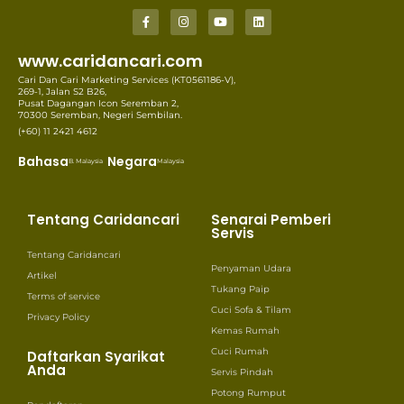
www.caridancari.com
Cari Dan Cari Marketing Services (KT0561186-V),
269-1, Jalan S2 B26,
Pusat Dagangan Icon Seremban 2,
70300 Seremban, Negeri Sembilan.
(+60) 11 2421 4612
Bahasa
Negara
B. Malaysia
Malaysia
Tentang Caridancari
Senarai Pemberi
Servis
Tentang Caridancari
Penyaman Udara
Artikel
Tukang Paip
Terms of service
Cuci Sofa & Tilam
Privacy Policy
Kemas Rumah
Cuci Rumah
Daftarkan Syarikat
Anda
Servis Pindah
Potong Rumput