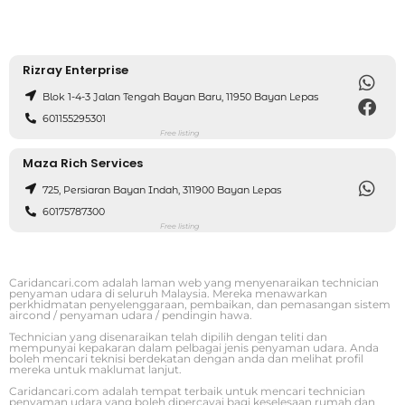
Rizray Enterprise
Blok 1-4-3 Jalan Tengah Bayan Baru, 11950 Bayan Lepas
601155295301
Free listing
Maza Rich Services
725, Persiaran Bayan Indah, 311900 Bayan Lepas
60175787300
Free listing
Caridancari.com adalah laman web yang menyenaraikan technician
penyaman udara di seluruh Malaysia. Mereka menawarkan
perkhidmatan penyelenggaraan, pembaikan, dan pemasangan sistem
aircond / penyaman udara / pendingin hawa.
Technician yang disenaraikan telah dipilih dengan teliti dan
mempunyai kepakaran dalam pelbagai jenis penyaman udara. Anda
boleh mencari teknisi berdekatan dengan anda dan melihat profil
mereka untuk maklumat lanjut.
Caridancari.com adalah tempat terbaik untuk mencari technician
penyaman udara yang boleh dipercayai bagi keselesaan rumah dan