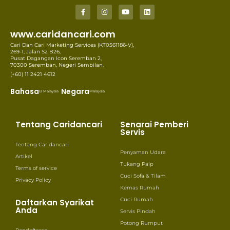
www.caridancari.com
Cari Dan Cari Marketing Services (KT0561186-V),
269-1, Jalan S2 B26,
Pusat Dagangan Icon Seremban 2,
70300 Seremban, Negeri Sembilan.
(+60) 11 2421 4612
Bahasa
Negara
B. Malaysia
Malaysia
Tentang Caridancari
Senarai Pemberi
Servis
Tentang Caridancari
Penyaman Udara
Artikel
Tukang Paip
Terms of service
Cuci Sofa & Tilam
Privacy Policy
Kemas Rumah
Cuci Rumah
Daftarkan Syarikat
Anda
Servis Pindah
Potong Rumput