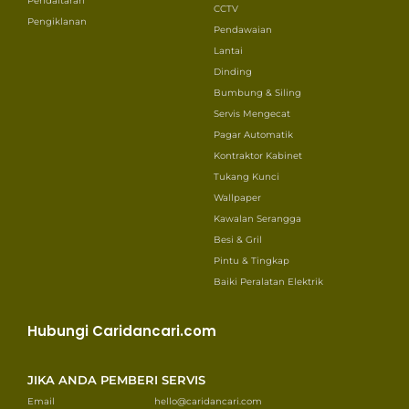
Pendaftaran
CCTV
Pengiklanan
Pendawaian
Lantai
Dinding
Bumbung & Siling
Servis Mengecat
Pagar Automatik
Kontraktor Kabinet
Tukang Kunci
Wallpaper
Kawalan Serangga
Besi & Gril
Pintu & Tingkap
Baiki Peralatan Elektrik
Hubungi Caridancari.com
JIKA ANDA PEMBERI SERVIS
Email
hello@caridancari.com