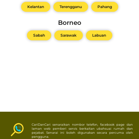
Kelantan
Terengganu
Pahang
Borneo
Sabah
Sarawak
Labuan
CariDanCari senaraikan nombor telefon, facebook page dan
laman web pemberi servis berkaitan ubahsuai rumah dan
pejabat. Senarai ini boleh digunakan secara percuma oleh
pengguna.