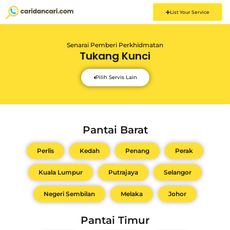
List Your Service
Senarai Pemberi Perkhidmatan
Tukang Kunci
Pilih Servis Lain
Pantai Barat
Perlis
Kedah
Penang
Perak
Kuala Lumpur
Putrajaya
Selangor
Negeri Sembilan
Melaka
Johor
Pantai Timur