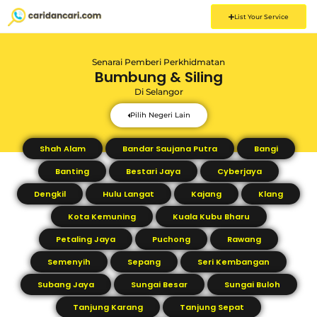
List Your Service
Senarai Pemberi Perkhidmatan
Bumbung & Siling
Di
Selangor
Pilih Negeri Lain
Shah Alam
Bandar Saujana Putra
Bangi
Banting
Bestari Jaya
Cyberjaya
Dengkil
Hulu Langat
Kajang
Klang
Kota Kemuning
Kuala Kubu Bharu
Petaling Jaya
Puchong
Rawang
Semenyih
Sepang
Seri Kembangan
Subang Jaya
Sungai Besar
Sungai Buloh
Tanjung Karang
Tanjung Sepat