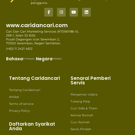
pengguna.
www.caridancari.com
Cari Dan Cari Marketing Services (KT0561186-V),
269-1, Jalan S2 B26,
Pusat Dagangan Icon Seremban 2,
70300 Seremban, Negeri Sembilan.
(+60) 11 2421 4612
Bahasa
Negara
B. Malaysia
Malaysia
Tentang Caridancari
Senarai Pemberi
Servis
Tentang Caridancari
Penyaman Udara
Artikel
Tukang Paip
Terms of service
Cuci Sofa & Tilam
Privacy Policy
Kemas Rumah
Cuci Rumah
Daftarkan Syarikat
Anda
Servis Pindah