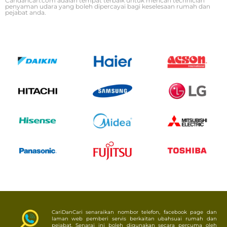
Caridancari.com adalah tempat terbaik untuk mencari technician
penyaman udara yang boleh dipercayai bagi keselesaan rumah dan
pejabat anda.
CariDanCari senaraikan nombor telefon, facebook page dan
laman web pemberi servis berkaitan ubahsuai rumah dan
pejabat. Senarai ini boleh digunakan secara percuma oleh