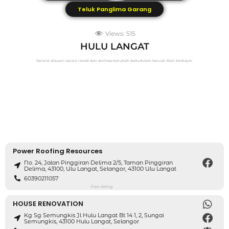
Teluk Panglima Garang
Views:
515
HULU LANGAT
Senarai disusun secara rawak dan sentiasa berubah kedudukan kecuali iklan berbayar.
Power Roofing Resources
No. 24, Jalan Pinggiran Delima 2/5, Taman Pinggiran
Delima, 43100, Ulu Langat, Selangor, 43100 Ulu Langat
60390211057
Free listing
HOUSE RENOVATION
Kg Sg Semungkis Jl Hulu Langat Bt 14 1, 2, Sungai
Semungkis, 43100 Hulu Langat, Selangor