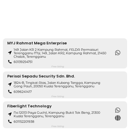
MYJ Rahmat Mega Enterprise
149 Jalan KR 2 Kampung Rahmat, FELDA Permaisuri
Terengganu MY, 149, Jalan KR2, Kampung Rahmat, 21450
Chalok, Terengganu
60139254751
Free listing
Perisai Sepadu Security Sdn. Bhd.
1824-B, Tingkat Atas, Jalan Kubang Tangga, Kampung
Gong Pauh, 20050 Kuala Terengganu, Terengganu
6096241417
Free listing
Fiberlight Technology
No.12013 Paya Guchil, Kampung Bukit Tok Beng, 21300
Kuala Terengganu, Terengganu
601152201938
Free listing