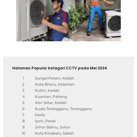
Halaman Popular kategori CCTV pada Mei 2024
1
Sungai Petani, Kedah
2
Kota Bharu, Kelantan
3
Kulim, Kedah
4
Kuantan, Pahang
5
Alor Setar, Kedah
6
Kuala Terengganu, Terengganu
7
Perlis
8
Ipoh, Perak
9
Johor Bahru, Johor
10
Kota Kinabalu, Sabah