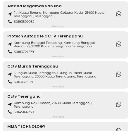
Astana Megamas Sdn.Bhd
Jln Kuala Berang, Kampung Gelugur Kedai, 21400 Kuala
Terengganu, Terengganu
60193502062
Free listing
Protech Autogate CCTV Terengganu
Kampung Banggol Peradong, Kampung Banggol
Peradung, 21200 Kuala Terengganu, Terengganu
60183779279
Free listing
Cctv Murah Terengganu
Dungun Kuala Terengganu Dungun, Jalan Kuala
Terengganu, 23000 Kuala Terengganu, Terengganu
601131375118
Free listing
Cctv Terenganu
Kampung Pak Madah, 21400 Kuala Terengganu,
Terengganu
60145166230
Free listing
MMA TECHNOLOGY