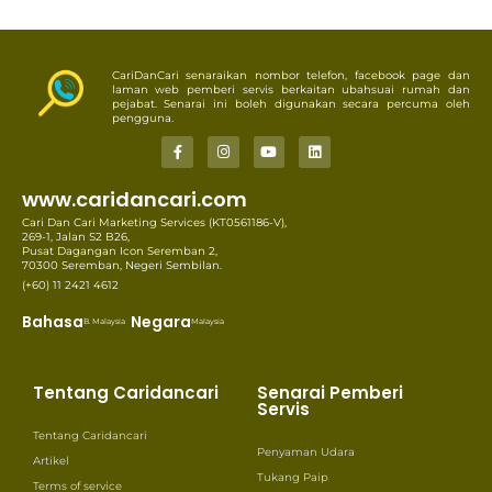
CariDanCari senaraikan nombor telefon, facebook page dan
laman web pemberi servis berkaitan ubahsuai rumah dan
pejabat. Senarai ini boleh digunakan secara percuma oleh
pengguna.
www.caridancari.com
Cari Dan Cari Marketing Services (KT0561186-V),
269-1, Jalan S2 B26,
Pusat Dagangan Icon Seremban 2,
70300 Seremban, Negeri Sembilan.
(+60) 11 2421 4612
Bahasa
Negara
B. Malaysia
Malaysia
Tentang Caridancari
Senarai Pemberi
Servis
Tentang Caridancari
Penyaman Udara
Artikel
Tukang Paip
Terms of service