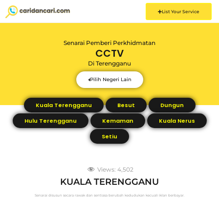
List Your Service
Senarai Pemberi Perkhidmatan
CCTV
Di
Terengganu
Pilih Negeri Lain
Kuala Terengganu
Besut
Dungun
Hulu Terengganu
Kemaman
Kuala Nerus
Setiu
Views:
4,502
KUALA TERENGGANU
Senarai disusun secara rawak dan sentiasa berubah kedudukan kecuali iklan berbayar.