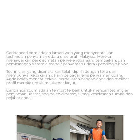
Caridancari.com adalah laman web yang menyenaraikan
technician penyaman udara di seluruh Malaysia. Mereka
menawarkan perkhidmatan penyelenggaraan, pembaikan, dan
pemasangan sistem aircond / penyaman udara / pendingin hawa.
Technician yang disenaraikan telah dipilih dengan teliti dan
mempunyai kepakaran dalam pelbagai jenis penyaman udara.
Anda boleh mencari teknisi berdekatan dengan anda dan melihat
profil mereka untuk maklumat lanjut.
Caridancari.com adalah tempat terbaik untuk mencari technician
penyaman udara yang boleh dipercayai bagi keselesaan rumah dan
pejabat anda.