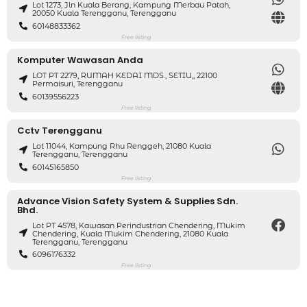
Lot 1273, Jln Kuala Berang, Kampung Merbau Patah,
20050 Kuala Terengganu, Terengganu
60148833362
Free listing
Komputer Wawasan Anda
LOT PT 2279, RUMAH KEDAI MDS., SETIU,, 22100
Permaisuri, Terengganu
60139556223
Free listing
Cctv Terengganu
Lot 11044, Kampung Rhu Renggeh, 21080 Kuala
Terengganu, Terengganu
60145165850
Free listing
Advance Vision Safety System & Supplies Sdn.
Bhd.
Lot PT 4578, Kawasan Perindustrian Chendering, Mukim
Chendering, Kuala Mukim Chendering, 21080 Kuala
Terengganu, Terengganu
6096176332
Free listing