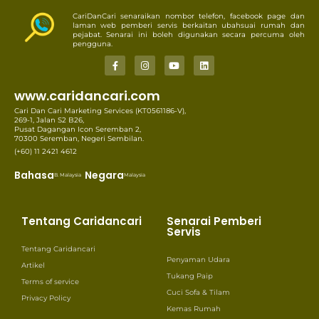
CariDanCari senaraikan nombor telefon, facebook page dan
laman web pemberi servis berkaitan ubahsuai rumah dan
pejabat. Senarai ini boleh digunakan secara percuma oleh
pengguna.
www.caridancari.com
Cari Dan Cari Marketing Services (KT0561186-V),
269-1, Jalan S2 B26,
Pusat Dagangan Icon Seremban 2,
70300 Seremban, Negeri Sembilan.
(+60) 11 2421 4612
Bahasa
Negara
B. Malaysia
Malaysia
Tentang Caridancari
Senarai Pemberi
Servis
Tentang Caridancari
Penyaman Udara
Artikel
Tukang Paip
Terms of service
Cuci Sofa & Tilam
Privacy Policy
Kemas Rumah