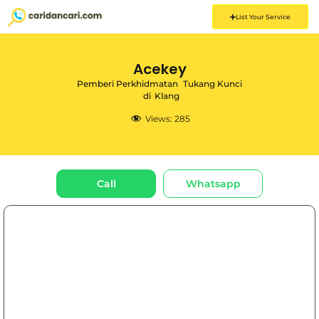
List Your Service
Acekey
Pemberi Perkhidmatan
Tukang Kunci
di
Klang
Views:
285
Call
Whatsapp