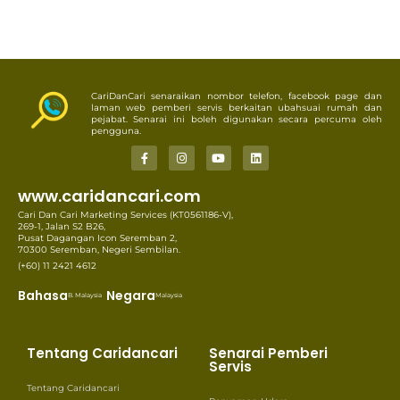
CariDanCari senaraikan nombor telefon, facebook page dan
laman web pemberi servis berkaitan ubahsuai rumah dan
pejabat. Senarai ini boleh digunakan secara percuma oleh
pengguna.
www.caridancari.com
Cari Dan Cari Marketing Services (KT0561186-V),
269-1, Jalan S2 B26,
Pusat Dagangan Icon Seremban 2,
70300 Seremban, Negeri Sembilan.
(+60) 11 2421 4612
Bahasa
Negara
B. Malaysia
Malaysia
Tentang Caridancari
Senarai Pemberi
Servis
Tentang Caridancari