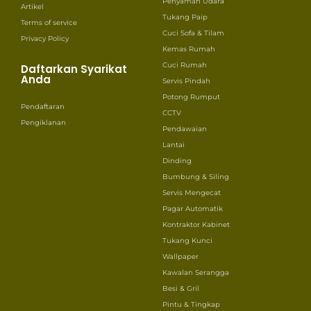
Penyaman Udara
Artikel
Tukang Paip
Terms of service
Cuci Sofa & Tilam
Privacy Policy
Kemas Rumah
Cuci Rumah
Daftarkan Syarikat
Anda
Servis Pindah
Potong Rumput
Pendaftaran
CCTV
Pengiklanan
Pendawaian
Lantai
Dinding
Bumbung & Siling
Servis Mengecat
Pagar Automatik
Kontraktor Kabinet
Tukang Kunci
Wallpaper
Kawalan Serangga
Besi & Gril
Pintu & Tingkap