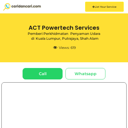
List Your Service
ACT Powertech Services
Pemberi Perkhidmatan
Penyaman Udara
di
Kuala Lumpur
,
Putrajaya
,
Shah Alam
Views:
619
Call
Whatsapp