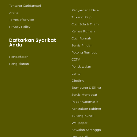
Tentang Caridancari
Penyaman Udara
Artikel
Tukang Paip
Terms of service
Cuci Sofa & Tilam
Privacy Policy
Kemas Rumah
Cuci Rumah
Daftarkan Syarikat
Anda
Servis Pindah
Potong Rumput
Pendaftaran
CCTV
Pengiklanan
Pendawaian
Lantai
Dinding
Bumbung & Siling
Servis Mengecat
Pagar Automatik
Kontraktor Kabinet
Tukang Kunci
Wallpaper
Kawalan Serangga
Besi & Gril