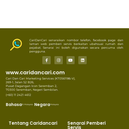
CariDanCari senaraikan nombor telefon, facebook page dan
laman web pemberi servis berkaitan ubahsuai rumah dan
pejabat. Senarai ini boleh digunakan secara percuma oleh
pengguna.
www.caridancari.com
Cari Dan Cari Marketing Services (KT0561186-V),
269-1, Jalan S2 B26,
Pusat Dagangan Icon Seremban 2,
70300 Seremban, Negeri Sembilan.
(+60) 11 2421 4612
Bahasa
Negara
B. Malaysia
Malaysia
Tentang Caridancari
Senarai Pemberi
Servis