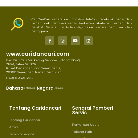
CariDanCari senaraikan nombor telefon, facebook page dan
laman web pemberi servis berkaitan ubahsuai rumah dan
pejabat. Senarai ini boleh digunakan secara percuma oleh
pengguna.
www.caridancari.com
Cari Dan Cari Marketing Services (KT0561186-V),
269-1, Jalan S2 B26,
Pusat Dagangan Icon Seremban 2,
70300 Seremban, Negeri Sembilan.
(+60) 11 2421 4612
Bahasa
Negara
B. Malaysia
Malaysia
Tentang Caridancari
Senarai Pemberi
Servis
Tentang Caridancari
Penyaman Udara
Artikel
Tukang Paip
Terms of service