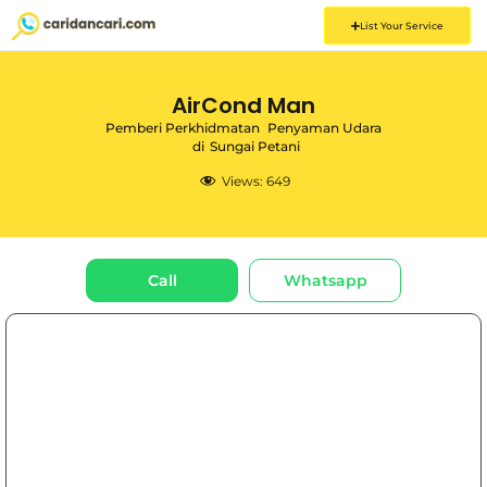
List Your Service
AirCond Man
Pemberi Perkhidmatan
Penyaman Udara
di
Sungai Petani
Views:
649
Call
Whatsapp