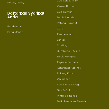
Cuci Sofa & Tilam
Privacy Policy
Kemas Rumah
Cuci Rumah
Daftarkan Syarikat
Anda
Servis Pindah
Potong Rumput
Pendaftaran
CCTV
Pengiklanan
Pendawaian
Lantai
Dinding
Bumbung & Siling
Servis Mengecat
Pagar Automatik
Kontraktor Kabinet
Tukang Kunci
Wallpaper
Kawalan Serangga
Besi & Gril
Pintu & Tingkap
Baiki Peralatan Elektrik