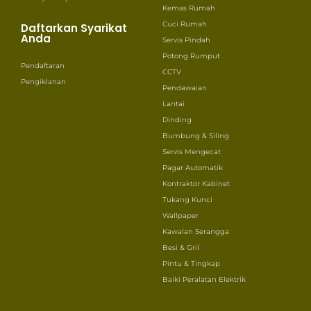
Kemas Rumah
Cuci Rumah
Daftarkan Syarikat
Anda
Servis Pindah
Potong Rumput
Pendaftaran
CCTV
Pengiklanan
Pendawaian
Lantai
Dinding
Bumbung & Siling
Servis Mengecat
Pagar Automatik
Kontraktor Kabinet
Tukang Kunci
Wallpaper
Kawalan Serangga
Besi & Gril
Pintu & Tingkap
Baiki Peralatan Elektrik