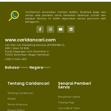
CariDanCari senaraikan nombor telefon, facebook page dan
laman web pemberi servis berkaitan ubahsuai rumah dan
pejabat. Senarai ini boleh digunakan secara percuma oleh
pengguna.
www.caridancari.com
Cari Dan Cari Marketing Services (KT0561186-V),
269-1, Jalan S2 B26,
Pusat Dagangan Icon Seremban 2,
70300 Seremban, Negeri Sembilan.
(+60) 11 2421 4612
Bahasa
Negara
B. Malaysia
Malaysia
Tentang Caridancari
Senarai Pemberi
Servis
Tentang Caridancari
Penyaman Udara
Artikel
Tukang Paip
Terms of service
Cuci Sofa & Tilam
Privacy Policy