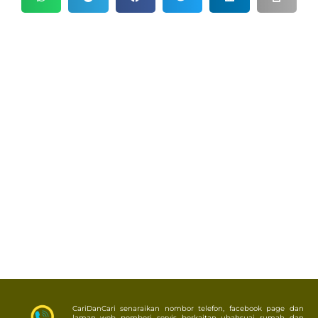
CariDanCari senaraikan nombor telefon, facebook page dan
laman web pemberi servis berkaitan ubahsuai rumah dan