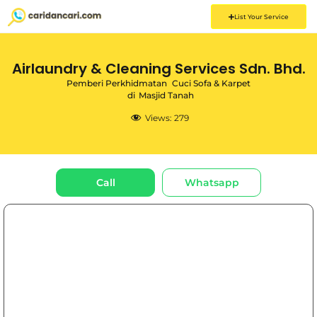
List Your Service
Airlaundry & Cleaning Services Sdn. Bhd.
Pemberi Perkhidmatan
Cuci Sofa & Karpet
di
Masjid Tanah
Views:
279
Call
Whatsapp