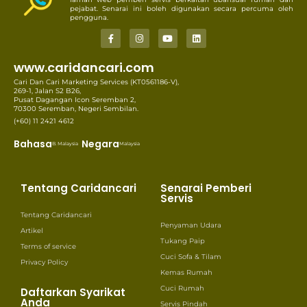
pejabat. Senarai ini boleh digunakan secara percuma oleh
pengguna.
www.caridancari.com
Cari Dan Cari Marketing Services (KT0561186-V),
269-1, Jalan S2 B26,
Pusat Dagangan Icon Seremban 2,
70300 Seremban, Negeri Sembilan.
(+60) 11 2421 4612
Bahasa
Negara
B. Malaysia
Malaysia
Tentang Caridancari
Senarai Pemberi
Servis
Tentang Caridancari
Penyaman Udara
Artikel
Tukang Paip
Terms of service
Cuci Sofa & Tilam
Privacy Policy
Kemas Rumah
Cuci Rumah
Daftarkan Syarikat
Anda
Servis Pindah