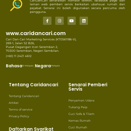
CariDanCari senaraikan nombor telefon, facebook page dan
laman web pemberi servis berkaitan ubahsuai rumah dan
pejabat. Senarai ini boleh digunakan secara percuma oleh
pengguna.
www.caridancari.com
Cari Dan Cari Marketing Services (KT0561186-V),
269-1, Jalan S2 B26,
Pusat Dagangan Icon Seremban 2,
70300 Seremban, Negeri Sembilan.
(+60) 11 2421 4612
Bahasa
Negara
B. Malaysia
Malaysia
Tentang Caridancari
Senarai Pemberi
Servis
Tentang Caridancari
Penyaman Udara
Artikel
Tukang Paip
Terms of service
Cuci Sofa & Tilam
Privacy Policy
Kemas Rumah
Cuci Rumah
Daftarkan Syarikat