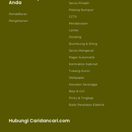
Anda
Servis Pindah
Potong Rumput
Pendaftaran
CCTV
Pengiklanan
Pendawaian
Lantai
Dinding
Bumbung & Siling
Servis Mengecat
Pagar Automatik
Kontraktor Kabinet
Tukang Kunci
Wallpaper
Kawalan Serangga
Besi & Gril
Pintu & Tingkap
Baiki Peralatan Elektrik
Hubungi Caridancari.com