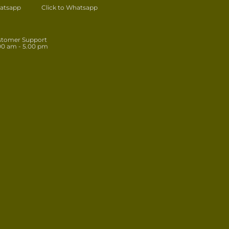
atsapp
Click to Whatsapp
stomer Support
00 am - 5.00 pm