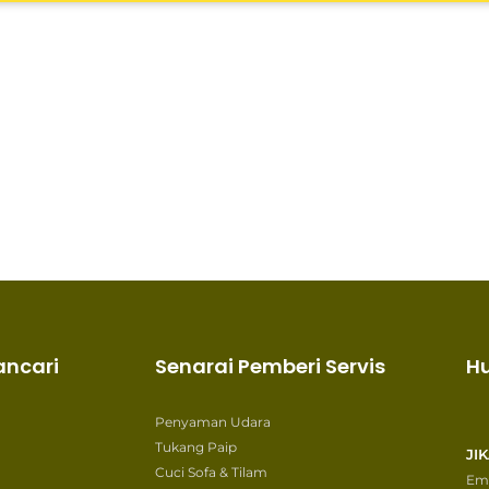
ancari
Senarai Pemberi Servis
H
Penyaman Udara
Tukang Paip
JI
Cuci Sofa & Tilam
Ema