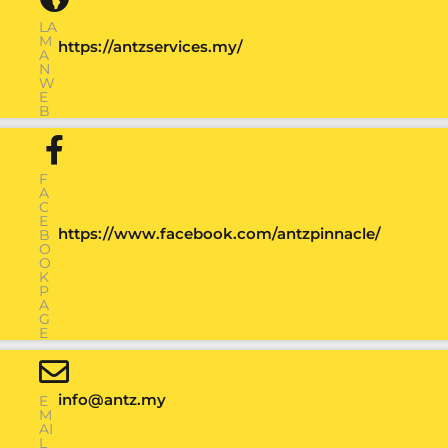
LA
M
https://antzservices.my/
A
N
W
E
B
F
A
C
E
https://www.facebook.com/antzpinnacle/
B
O
O
K
P
A
G
E
info@antz.my
E
M
AI
L