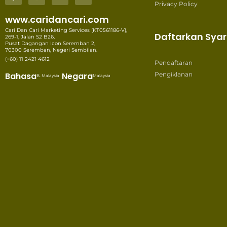
Privacy Policy
www.caridancari.com
Cari Dan Cari Marketing Services (KT0561186-V),
Daftarkan Syar
269-1, Jalan S2 B26,
Pusat Dagangan Icon Seremban 2,
70300 Seremban, Negeri Sembilan.
(+60) 11 2421 4612
Pendaftaran
Bahasa
Negara
Pengiklanan
B. Malaysia
Malaysia