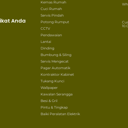
Kemas Rumah
Wh
Cuci Rumah
Servis Pindah
ikat Anda
Potong Rumput
Cu
10.
CCTV
Pendawaian
Lantai
Dinding
Bumbung & Siling
Servis Mengecat
Pagar Automatik
Kontraktor Kabinet
Tukang Kunci
Wallpaper
Kawalan Serangga
Besi & Gril
Pintu & Tingkap
Baiki Peralatan Elektrik