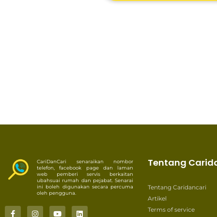
Tentang Carid
CariDanCari senaraikan nombor
telefon, facebook page dan laman
web pemberi servis berkaitan
ubahsuai rumah dan pejabat. Senarai
ini boleh digunakan secara percuma
Tentang Caridancari
oleh pengguna.
Artikel
Terms of service