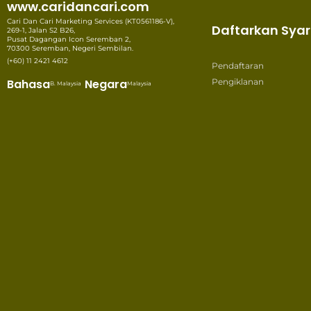
www.caridancari.com
Cari Dan Cari Marketing Services (KT0561186-V),
Daftarkan Syar
269-1, Jalan S2 B26,
Pusat Dagangan Icon Seremban 2,
70300 Seremban, Negeri Sembilan.
(+60) 11 2421 4612
Pendaftaran
Bahasa
Negara
Pengiklanan
B. Malaysia
Malaysia