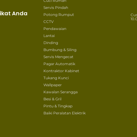
Cuci Rumah
Servis Pindah
ikat Anda
Potong Rumput
Cu
10.
CCTV
Pendawaian
Lantai
Dinding
Bumbung & Siling
Servis Mengecat
Pagar Automatik
Kontraktor Kabinet
Tukang Kunci
Wallpaper
Kawalan Serangga
Besi & Gril
Pintu & Tingkap
Baiki Peralatan Elektrik