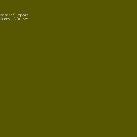
stomer Support
00 am - 5.00 pm