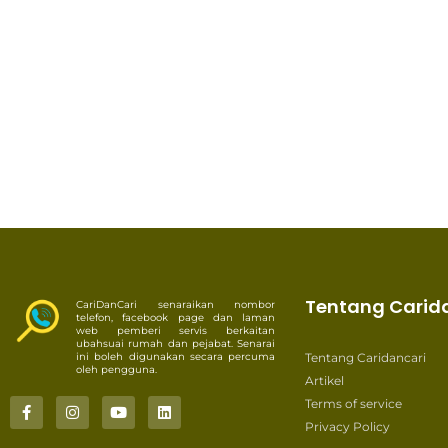
Tentang Carid
CariDanCari senaraikan nombor
telefon, facebook page dan laman
web pemberi servis berkaitan
ubahsuai rumah dan pejabat. Senarai
ini boleh digunakan secara percuma
Tentang Caridancari
oleh pengguna.
Artikel
Terms of service
Privacy Policy