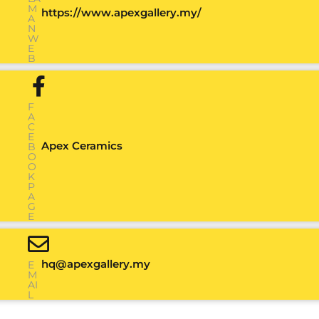
M
https://www.apexgallery.my/
A
N
W
E
B
F
A
C
E
Apex Ceramics
B
O
O
K
P
A
G
E
hq@apexgallery.my
E
M
AI
L