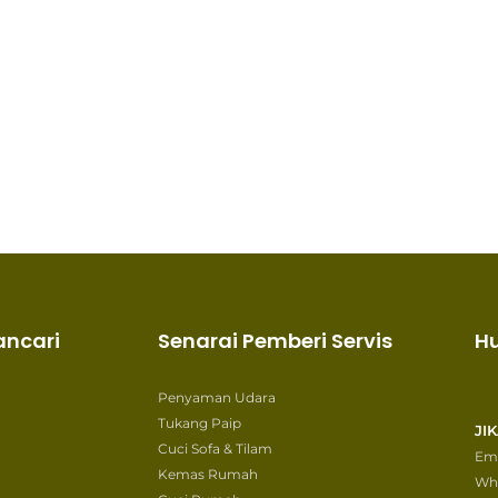
ancari
Senarai Pemberi Servis
H
Penyaman Udara
Tukang Paip
JI
Cuci Sofa & Tilam
Ema
Kemas Rumah
Wh