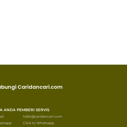
ubungi Caridancari.com
KA ANDA PEMBERI SERVIS
il
hello@caridancari.com
atsapp
Click to Whatsapp