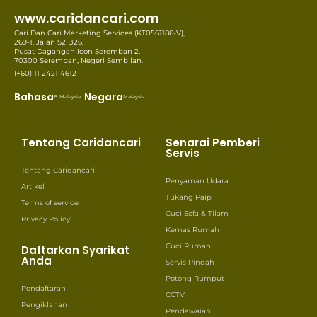
www.caridancari.com
Cari Dan Cari Marketing Services (KT0561186-V),
269-1, Jalan S2 B26,
Pusat Dagangan Icon Seremban 2,
70300 Seremban, Negeri Sembilan.
(+60) 11 2421 4612
Bahasa
Negara
B. Malaysia
Malaysia
Tentang Caridancari
Senarai Pemberi
Servis
Tentang Caridancari
Penyaman Udara
Artikel
Tukang Paip
Terms of service
Cuci Sofa & Tilam
Privacy Policy
Kemas Rumah
Cuci Rumah
Daftarkan Syarikat
Anda
Servis Pindah
Potong Rumput
Pendaftaran
CCTV
Pengiklanan
Pendawaian