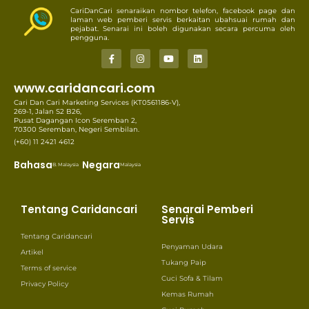
CariDanCari senaraikan nombor telefon, facebook page dan
laman web pemberi servis berkaitan ubahsuai rumah dan
pejabat. Senarai ini boleh digunakan secara percuma oleh
pengguna.
www.caridancari.com
Cari Dan Cari Marketing Services (KT0561186-V),
269-1, Jalan S2 B26,
Pusat Dagangan Icon Seremban 2,
70300 Seremban, Negeri Sembilan.
(+60) 11 2421 4612
Bahasa
Negara
B. Malaysia
Malaysia
Tentang Caridancari
Senarai Pemberi
Servis
Tentang Caridancari
Penyaman Udara
Artikel
Tukang Paip
Terms of service
Cuci Sofa & Tilam
Privacy Policy
Kemas Rumah