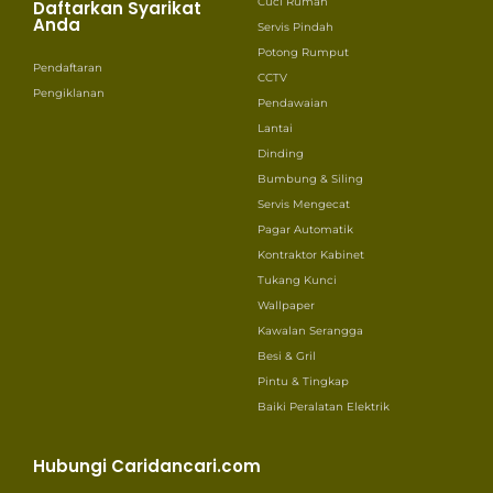
Cuci Rumah
Daftarkan Syarikat
Anda
Servis Pindah
Potong Rumput
Pendaftaran
CCTV
Pengiklanan
Pendawaian
Lantai
Dinding
Bumbung & Siling
Servis Mengecat
Pagar Automatik
Kontraktor Kabinet
Tukang Kunci
Wallpaper
Kawalan Serangga
Besi & Gril
Pintu & Tingkap
Baiki Peralatan Elektrik
Hubungi Caridancari.com