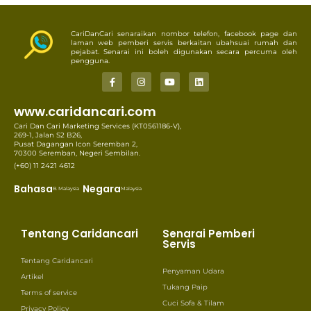
CariDanCari senaraikan nombor telefon, facebook page dan
laman web pemberi servis berkaitan ubahsuai rumah dan
pejabat. Senarai ini boleh digunakan secara percuma oleh
pengguna.
www.caridancari.com
Cari Dan Cari Marketing Services (KT0561186-V),
269-1, Jalan S2 B26,
Pusat Dagangan Icon Seremban 2,
70300 Seremban, Negeri Sembilan.
(+60) 11 2421 4612
Bahasa
Negara
B. Malaysia
Malaysia
Tentang Caridancari
Senarai Pemberi
Servis
Tentang Caridancari
Penyaman Udara
Artikel
Tukang Paip
Terms of service
Cuci Sofa & Tilam
Privacy Policy