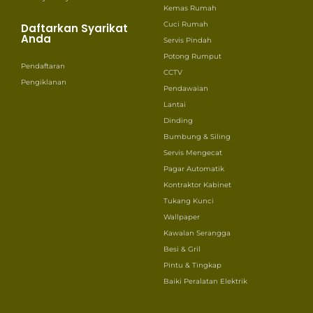
Kemas Rumah
Cuci Rumah
Daftarkan Syarikat
Anda
Servis Pindah
Potong Rumput
Pendaftaran
CCTV
Pengiklanan
Pendawaian
Lantai
Dinding
Bumbung & Siling
Servis Mengecat
Pagar Automatik
Kontraktor Kabinet
Tukang Kunci
Wallpaper
Kawalan Serangga
Besi & Gril
Pintu & Tingkap
Baiki Peralatan Elektrik