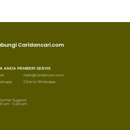
ubungi Caridancari.com
KA ANDA PEMBERI SERVIS
il
hello@caridancari.com
atsapp
Click to Whatsapp
stomer Support
00 am - 5.00 pm