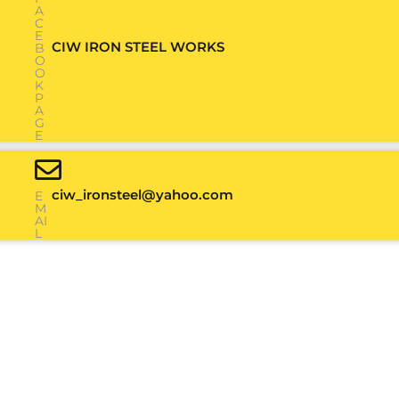
A
C
E
CIW IRON STEEL WORKS
B
O
O
K
P
A
G
E
ciw_ironsteel@yahoo.com
E
M
AI
L