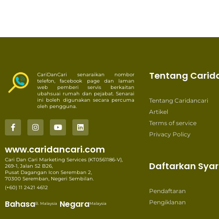
Tentang Carid
CariDanCari senaraikan nombor
telefon, facebook page dan laman
web pemberi servis berkaitan
ubahsuai rumah dan pejabat. Senarai
ini boleh digunakan secara percuma
Tentang Caridancari
oleh pengguna.
Artikel
Terms of service
Privacy Policy
www.caridancari.com
Cari Dan Cari Marketing Services (KT0561186-V),
Daftarkan Syar
269-1, Jalan S2 B26,
Pusat Dagangan Icon Seremban 2,
70300 Seremban, Negeri Sembilan.
(+60) 11 2421 4612
Pendaftaran
Bahasa
Negara
Pengiklanan
B. Malaysia
Malaysia