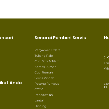
ancari
Senarai Pemberi Servis
H
Penyaman Udara
Tukang Paip
JI
Cuci Sofa & Tilam
Ema
Kemas Rumah
Wh
Cuci Rumah
Servis Pindah
ikat Anda
Potong Rumput
Cu
10.
CCTV
Pendawaian
Lantai
Dinding