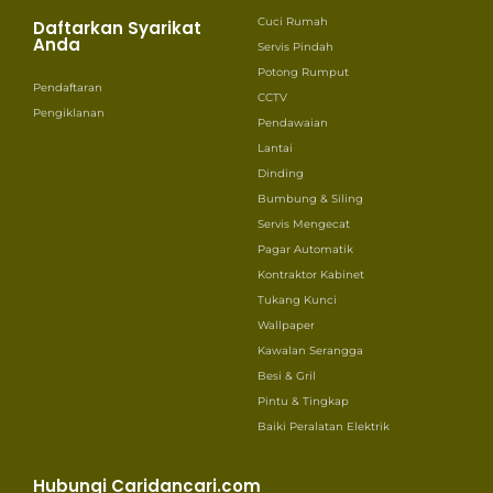
Cuci Rumah
Daftarkan Syarikat
Anda
Servis Pindah
Potong Rumput
Pendaftaran
CCTV
Pengiklanan
Pendawaian
Lantai
Dinding
Bumbung & Siling
Servis Mengecat
Pagar Automatik
Kontraktor Kabinet
Tukang Kunci
Wallpaper
Kawalan Serangga
Besi & Gril
Pintu & Tingkap
Baiki Peralatan Elektrik
Hubungi Caridancari.com