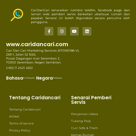
CariDanCari senaraikan nombor telefon, facebook page dan
laman web pemberi servis berkaitan ubahsuai rumah dan
pejabat. Senarai ini boleh digunakan secara percuma oleh
pengguna.
www.caridancari.com
Cari Dan Cari Marketing Services (KT0561186-V),
269-1, Jalan S2 B26,
Pusat Dagangan Icon Seremban 2,
70300 Seremban, Negeri Sembilan.
(+60) 11 2421 4612
Bahasa
Negara
B. Malaysia
Malaysia
Tentang Caridancari
Senarai Pemberi
Servis
Tentang Caridancari
Penyaman Udara
Artikel
Tukang Paip
Terms of service
Cuci Sofa & Tilam
Privacy Policy
Kemas Rumah