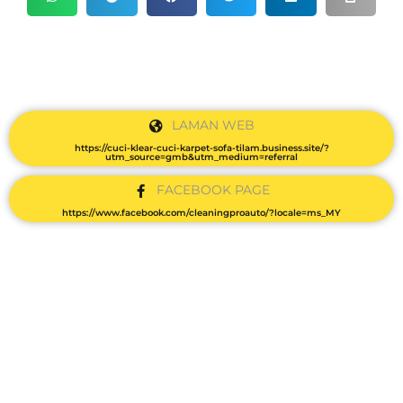
LAMAN WEB
https://cuci-klear-cuci-karpet-sofa-tilam.business.site/?
utm_source=gmb&utm_medium=referral
FACEBOOK PAGE
https://www.facebook.com/cleaningproauto/?locale=ms_MY