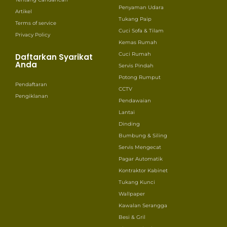
Penyaman Udara
Artikel
Tukang Paip
Terms of service
Cuci Sofa & Tilam
Privacy Policy
Kemas Rumah
Cuci Rumah
Daftarkan Syarikat
Anda
Servis Pindah
Potong Rumput
Pendaftaran
CCTV
Pengiklanan
Pendawaian
Lantai
Dinding
Bumbung & Siling
Servis Mengecat
Pagar Automatik
Kontraktor Kabinet
Tukang Kunci
Wallpaper
Kawalan Serangga
Besi & Gril