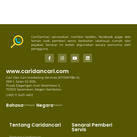
CariDanCari senaraikan nombor telefon, facebook page dan
laman web pemberi servis berkaitan ubahsuai rumah dan
pejabat. Senarai ini boleh digunakan secara percuma oleh
pengguna.
www.caridancari.com
Cari Dan Cari Marketing Services (KT0561186-V),
269-1, Jalan S2 B26,
Pusat Dagangan Icon Seremban 2,
70300 Seremban, Negeri Sembilan.
(+60) 11 2421 4612
Bahasa
Negara
B. Malaysia
Malaysia
Tentang Caridancari
Senarai Pemberi
Servis
Tentang Caridancari