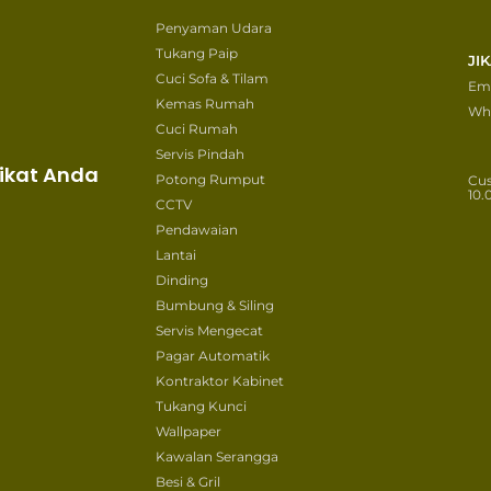
Penyaman Udara
Tukang Paip
JI
Cuci Sofa & Tilam
Ema
Kemas Rumah
Wh
Cuci Rumah
Servis Pindah
ikat Anda
Potong Rumput
Cu
10.
CCTV
Pendawaian
Lantai
Dinding
Bumbung & Siling
Servis Mengecat
Pagar Automatik
Kontraktor Kabinet
Tukang Kunci
Wallpaper
Kawalan Serangga
Besi & Gril