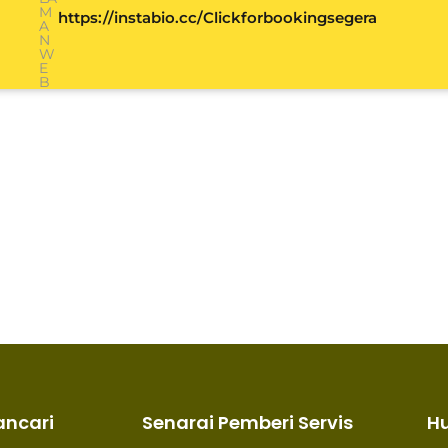
M
https://instabio.cc/Clickforbookingsegera
A
N
W
E
B
ancari
Senarai Pemberi Servis
H