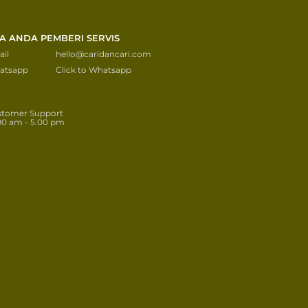
KA ANDA PEMBERI SERVIS
il
hello@caridancari.com
atsapp
Click to Whatsapp
stomer Support
00 am - 5.00 pm