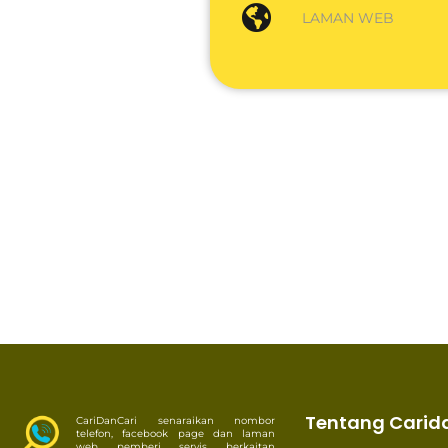
LAMAN WEB
Tentang Carid
CariDanCari senaraikan nombor
telefon, facebook page dan laman
web pemberi servis berkaitan