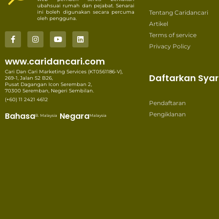
ubahsuai rumah dan pejabat. Senarai
ini boleh digunakan secara percuma
Tentang Caridancari
oleh pengguna.
Artikel
Terms of service
Privacy Policy
www.caridancari.com
Cari Dan Cari Marketing Services (KT0561186-V),
Daftarkan Syar
269-1, Jalan S2 B26,
Pusat Dagangan Icon Seremban 2,
70300 Seremban, Negeri Sembilan.
(+60) 11 2421 4612
Pendaftaran
Bahasa
Negara
Pengiklanan
B. Malaysia
Malaysia