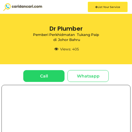
List Your Service
Dr Plumber
Pemberi Perkhidmatan
Tukang Paip
di
Johor Bahru
Views:
405
Call
Whatsapp