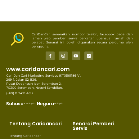
CariDanCari senaraikan nombor telefon, facebook page dan
laman web pemberi servis berkaitan ubahsuai rumah dan
pejabat. Senarai ini boleh digunakan secara percuma oleh
pengguna.
www.caridancari.com
Cari Dan Cari Marketing Services (KT0561186-V),
269-1, Jalan S2 B26,
Pusat Dagangan Icon Seremban 2,
70300 Seremban, Negeri Sembilan.
(+60) 11 2421 4612
Bahasa
Negara
B. Malaysia
Malaysia
Tentang Caridancari
Senarai Pemberi
Servis
Tentang Caridancari