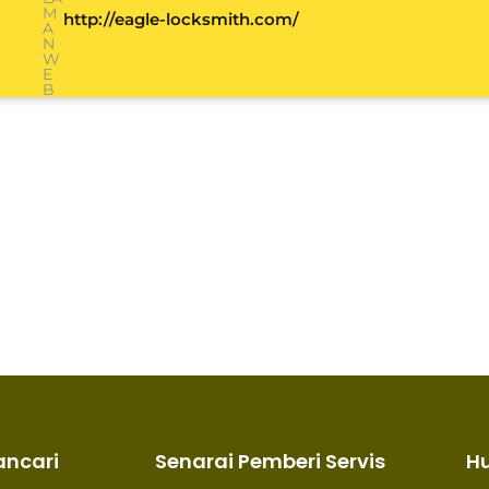
M
http://eagle-locksmith.com/
A
N
W
E
B
ancari
Senarai Pemberi Servis
H