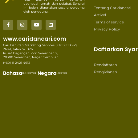
ubahsuai rumah dan pejabat. Senarai
ini boleh digunakan secara percuma
Tentang Caridancari
oleh pengguna.
Artikel
Terms of service
Privacy Policy
www.caridancari.com
Cari Dan Cari Marketing Services (KT0561186-V),
Daftarkan Syar
269-1, Jalan S2 B26,
Pusat Dagangan Icon Seremban 2,
70300 Seremban, Negeri Sembilan.
(+60) 11 2421 4612
Pendaftaran
Bahasa
Negara
Pengiklanan
B. Malaysia
Malaysia