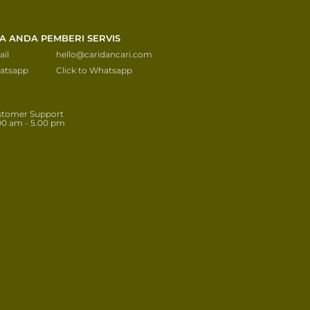
KA ANDA PEMBERI SERVIS
il
hello@caridancari.com
atsapp
Click to Whatsapp
stomer Support
00 am - 5.00 pm