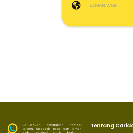
LAMAN WEB
Tentang Carid
CariDanCari senaraikan nombor
telefon, facebook page dan laman
web pemberi servis berkaitan