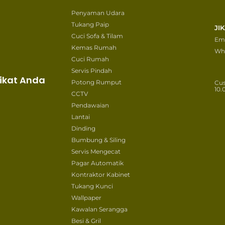
Penyaman Udara
Tukang Paip
JI
Cuci Sofa & Tilam
Ema
Kemas Rumah
Wh
Cuci Rumah
Servis Pindah
ikat Anda
Potong Rumput
Cu
10.
CCTV
Pendawaian
Lantai
Dinding
Bumbung & Siling
Servis Mengecat
Pagar Automatik
Kontraktor Kabinet
Tukang Kunci
Wallpaper
Kawalan Serangga
Besi & Gril