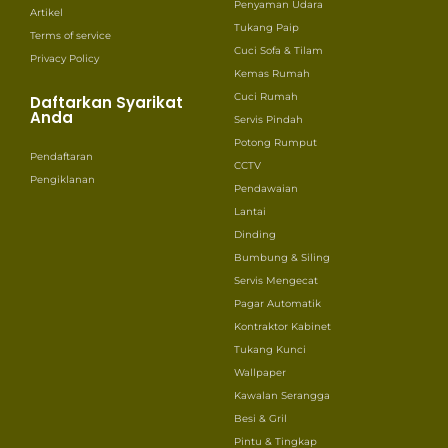
Penyaman Udara
Artikel
Tukang Paip
Terms of service
Cuci Sofa & Tilam
Privacy Policy
Kemas Rumah
Cuci Rumah
Daftarkan Syarikat
Anda
Servis Pindah
Potong Rumput
Pendaftaran
CCTV
Pengiklanan
Pendawaian
Lantai
Dinding
Bumbung & Siling
Servis Mengecat
Pagar Automatik
Kontraktor Kabinet
Tukang Kunci
Wallpaper
Kawalan Serangga
Besi & Gril
Pintu & Tingkap