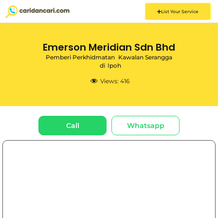
List Your Service
Emerson Meridian Sdn Bhd
Pemberi Perkhidmatan
Kawalan Serangga
di
Ipoh
Views:
416
Call
Whatsapp