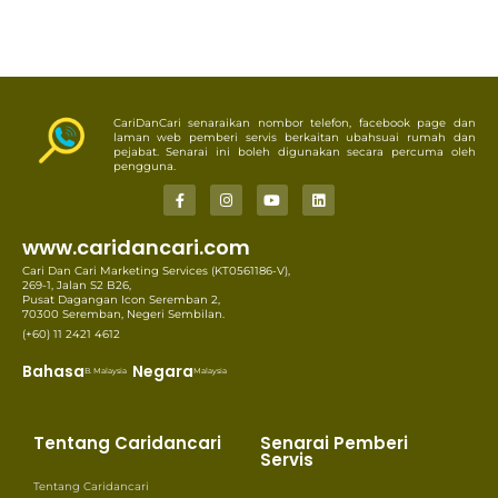
CariDanCari senaraikan nombor telefon, facebook page dan
laman web pemberi servis berkaitan ubahsuai rumah dan
pejabat. Senarai ini boleh digunakan secara percuma oleh
pengguna.
www.caridancari.com
Cari Dan Cari Marketing Services (KT0561186-V),
269-1, Jalan S2 B26,
Pusat Dagangan Icon Seremban 2,
70300 Seremban, Negeri Sembilan.
(+60) 11 2421 4612
Bahasa
Negara
B. Malaysia
Malaysia
Tentang Caridancari
Senarai Pemberi
Servis
Tentang Caridancari