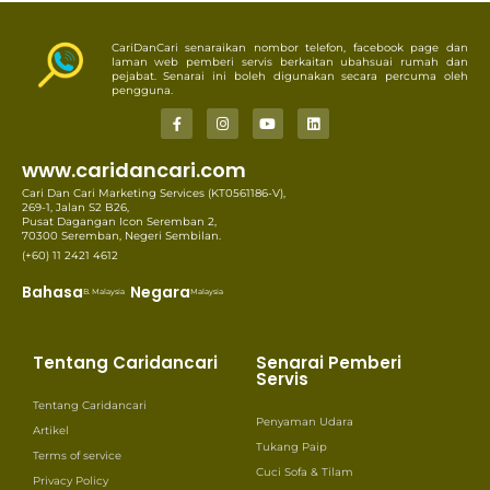
CariDanCari senaraikan nombor telefon, facebook page dan
laman web pemberi servis berkaitan ubahsuai rumah dan
pejabat. Senarai ini boleh digunakan secara percuma oleh
pengguna.
www.caridancari.com
Cari Dan Cari Marketing Services (KT0561186-V),
269-1, Jalan S2 B26,
Pusat Dagangan Icon Seremban 2,
70300 Seremban, Negeri Sembilan.
(+60) 11 2421 4612
Bahasa
Negara
B. Malaysia
Malaysia
Tentang Caridancari
Senarai Pemberi
Servis
Tentang Caridancari
Penyaman Udara
Artikel
Tukang Paip
Terms of service
Cuci Sofa & Tilam
Privacy Policy