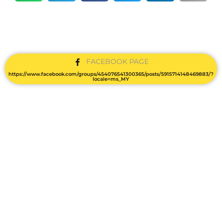
FACEBOOK PAGE
https://www.facebook.com/groups/454076541300365/posts/5915714148469883/?
locale=ms_MY