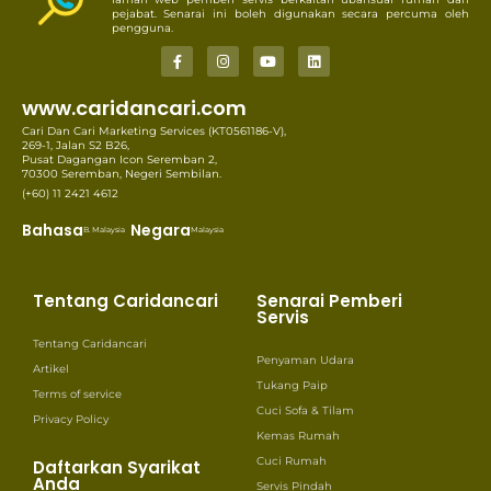
pejabat. Senarai ini boleh digunakan secara percuma oleh
pengguna.
www.caridancari.com
Cari Dan Cari Marketing Services (KT0561186-V),
269-1, Jalan S2 B26,
Pusat Dagangan Icon Seremban 2,
70300 Seremban, Negeri Sembilan.
(+60) 11 2421 4612
Bahasa
Negara
B. Malaysia
Malaysia
Tentang Caridancari
Senarai Pemberi
Servis
Tentang Caridancari
Penyaman Udara
Artikel
Tukang Paip
Terms of service
Cuci Sofa & Tilam
Privacy Policy
Kemas Rumah
Cuci Rumah
Daftarkan Syarikat
Anda
Servis Pindah