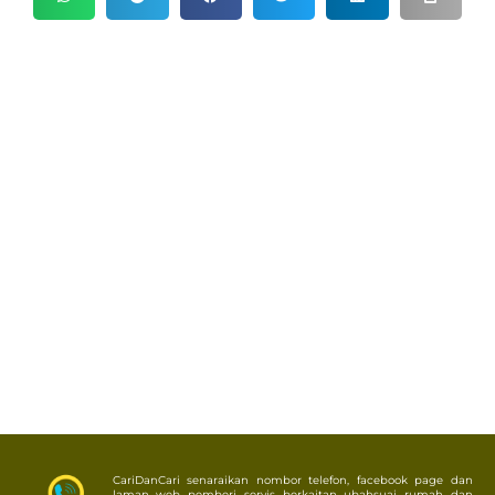
CariDanCari senaraikan nombor telefon, facebook page dan
laman web pemberi servis berkaitan ubahsuai rumah dan