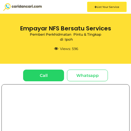
List Your Service
Empayar NFS Bersatu Services
Pemberi Perkhidmatan
Pintu & Tingkap
di
Ipoh
Views:
596
Call
Whatsapp