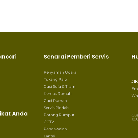
ancari
Senarai Pemberi Servis
H
Penyaman Udara
Tukang Paip
JI
Cuci Sofa & Tilam
Ema
Kemas Rumah
Wh
Cuci Rumah
Servis Pindah
ikat Anda
Potong Rumput
Cu
10.
CCTV
Pendawaian
Lantai