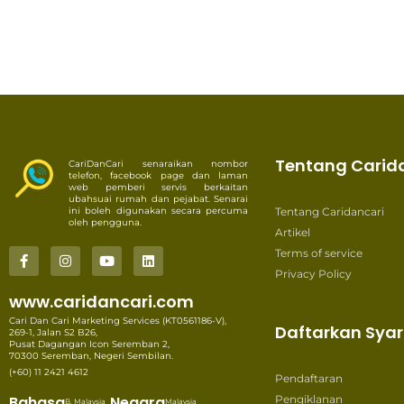
Tentang Carid
CariDanCari senaraikan nombor
telefon, facebook page dan laman
web pemberi servis berkaitan
ubahsuai rumah dan pejabat. Senarai
ini boleh digunakan secara percuma
Tentang Caridancari
oleh pengguna.
Artikel
Terms of service
Privacy Policy
www.caridancari.com
Cari Dan Cari Marketing Services (KT0561186-V),
Daftarkan Syar
269-1, Jalan S2 B26,
Pusat Dagangan Icon Seremban 2,
70300 Seremban, Negeri Sembilan.
(+60) 11 2421 4612
Pendaftaran
Bahasa
Negara
Pengiklanan
B. Malaysia
Malaysia