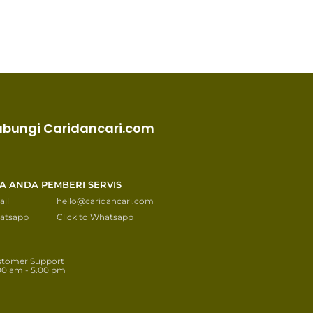
ubungi Caridancari.com
KA ANDA PEMBERI SERVIS
il
hello@caridancari.com
atsapp
Click to Whatsapp
stomer Support
00 am - 5.00 pm