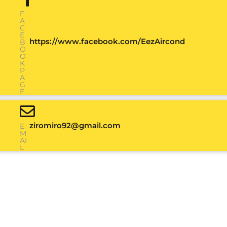
F
A
C
E
https://www.facebook.com/EezAircond
B
O
O
K
P
A
G
E
ziromiro92@gmail.com
E
M
AI
L