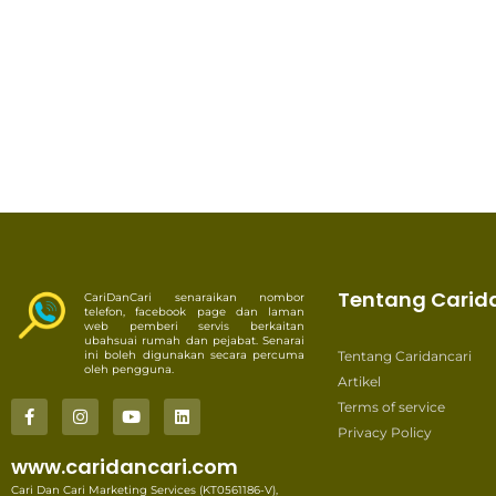
Tentang Carid
CariDanCari senaraikan nombor
telefon, facebook page dan laman
web pemberi servis berkaitan
ubahsuai rumah dan pejabat. Senarai
ini boleh digunakan secara percuma
Tentang Caridancari
oleh pengguna.
Artikel
Terms of service
Privacy Policy
www.caridancari.com
Cari Dan Cari Marketing Services (KT0561186-V),