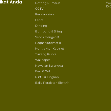
ikat Anda
Potong Rumput
Cu
10.
CCTV
Pendawaian
Lantai
Dinding
Bumbung & Siling
Servis Mengecat
Pagar Automatik
Kontraktor Kabinet
Tukang Kunci
Wallpaper
Kawalan Serangga
Besi & Gril
Pintu & Tingkap
Baiki Peralatan Elektrik