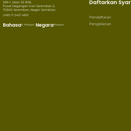
Daftarkan Syar
269-1, Jalan S2 B26,
Pusat Dagangan Icon Seremban 2,
70300 Seremban, Negeri Sembilan.
(+60) 11 2421 4612
Pendaftaran
Bahasa
Negara
Pengiklanan
B. Malaysia
Malaysia