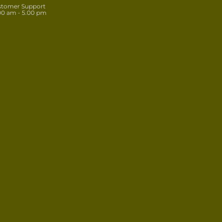
stomer Support
00 am - 5.00 pm