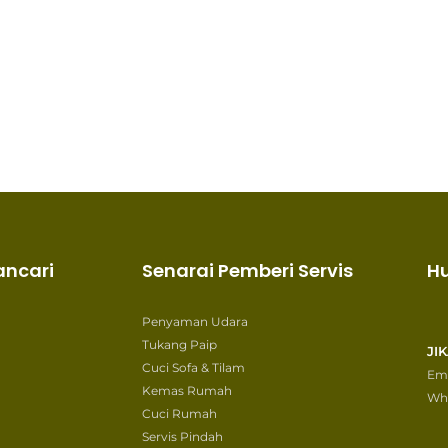
ancari
Senarai Pemberi Servis
H
Penyaman Udara
Tukang Paip
JI
Cuci Sofa & Tilam
Ema
Kemas Rumah
Wh
Cuci Rumah
Servis Pindah