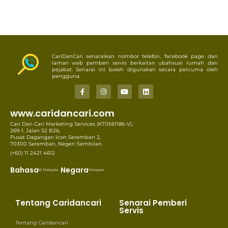
CariDanCari senaraikan nombor telefon, facebook page dan
laman web pemberi servis berkaitan ubahsuai rumah dan
pejabat. Senarai ini boleh digunakan secara percuma oleh
pengguna.
www.caridancari.com
Cari Dan Cari Marketing Services (KT0561186-V),
269-1, Jalan S2 B26,
Pusat Dagangan Icon Seremban 2,
70300 Seremban, Negeri Sembilan.
(+60) 11 2421 4612
Bahasa
Negara
B. Malaysia
Malaysia
Tentang Caridancari
Senarai Pemberi
Servis
Tentang Caridancari