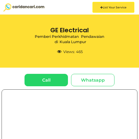
List Your Service
GE Electrical
Pemberi Perkhidmatan
Pendawaian
di
Kuala Lumpur
Views:
465
Call
Whatsapp