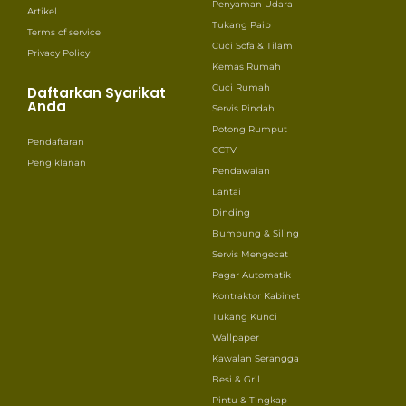
Penyaman Udara
Artikel
Tukang Paip
Terms of service
Cuci Sofa & Tilam
Privacy Policy
Kemas Rumah
Cuci Rumah
Daftarkan Syarikat
Anda
Servis Pindah
Potong Rumput
Pendaftaran
CCTV
Pengiklanan
Pendawaian
Lantai
Dinding
Bumbung & Siling
Servis Mengecat
Pagar Automatik
Kontraktor Kabinet
Tukang Kunci
Wallpaper
Kawalan Serangga
Besi & Gril
Pintu & Tingkap