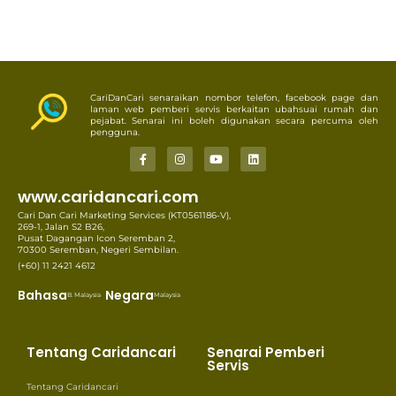
CariDanCari senaraikan nombor telefon, facebook page dan
laman web pemberi servis berkaitan ubahsuai rumah dan
pejabat. Senarai ini boleh digunakan secara percuma oleh
pengguna.
www.caridancari.com
Cari Dan Cari Marketing Services (KT0561186-V),
269-1, Jalan S2 B26,
Pusat Dagangan Icon Seremban 2,
70300 Seremban, Negeri Sembilan.
(+60) 11 2421 4612
Bahasa
Negara
B. Malaysia
Malaysia
Tentang Caridancari
Senarai Pemberi
Servis
Tentang Caridancari