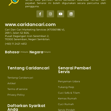
pejabat. Senarai ini boleh digunakan secara percuma oleh
pengguna.
www.caridancari.com
Cari Dan Cari Marketing Services (KT0561186-V),
269-1, Jalan S2 B26,
Pusat Dagangan Icon Seremban 2,
70300 Seremban, Negeri Sembilan.
(+60) 11 2421 4612
Bahasa
Negara
B. Malaysia
Malaysia
Tentang Caridancari
Senarai Pemberi
Servis
Tentang Caridancari
Penyaman Udara
Artikel
Tukang Paip
Terms of service
Cuci Sofa & Tilam
Privacy Policy
Kemas Rumah
Cuci Rumah
Daftarkan Syarikat
Anda
Servis Pindah