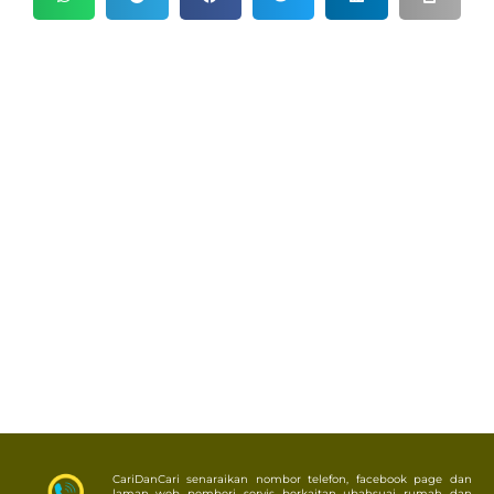
CariDanCari senaraikan nombor telefon, facebook page dan
laman web pemberi servis berkaitan ubahsuai rumah dan