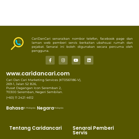
CariDanCari senaraikan nombor telefon, facebook page dan
laman web pemberi servis berkaitan ubahsuai rumah dan
pejabat. Senarai ini boleh digunakan secara percuma oleh
pengguna.
www.caridancari.com
Cari Dan Cari Marketing Services (KT0561186-V),
269-1, Jalan S2 B26,
Pusat Dagangan Icon Seremban 2,
70300 Seremban, Negeri Sembilan.
(+60) 11 2421 4612
Bahasa
Negara
B. Malaysia
Malaysia
Tentang Caridancari
Senarai Pemberi
Servis