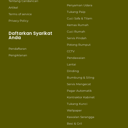
Tentang Caridancari
Penyaman Udara
Artikel
Tukang Paip
Terms of service
Cuci Sofa & Tilam
Privacy Policy
Kemas Rumah
Cuci Rumah
Daftarkan Syarikat
Anda
Servis Pindah
Potong Rumput
Pendaftaran
CCTV
Pengiklanan
Pendawaian
Lantai
Dinding
Bumbung & Siling
Servis Mengecat
Pagar Automatik
Kontraktor Kabinet
Tukang Kunci
Wallpaper
Kawalan Serangga
Besi & Gril