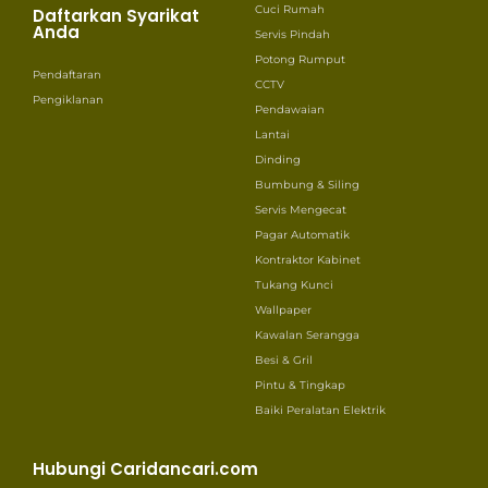
Cuci Rumah
Daftarkan Syarikat
Anda
Servis Pindah
Potong Rumput
Pendaftaran
CCTV
Pengiklanan
Pendawaian
Lantai
Dinding
Bumbung & Siling
Servis Mengecat
Pagar Automatik
Kontraktor Kabinet
Tukang Kunci
Wallpaper
Kawalan Serangga
Besi & Gril
Pintu & Tingkap
Baiki Peralatan Elektrik
Hubungi Caridancari.com