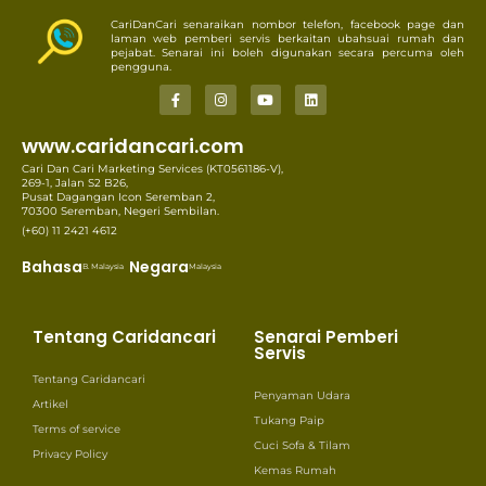
CariDanCari senaraikan nombor telefon, facebook page dan
laman web pemberi servis berkaitan ubahsuai rumah dan
pejabat. Senarai ini boleh digunakan secara percuma oleh
pengguna.
www.caridancari.com
Cari Dan Cari Marketing Services (KT0561186-V),
269-1, Jalan S2 B26,
Pusat Dagangan Icon Seremban 2,
70300 Seremban, Negeri Sembilan.
(+60) 11 2421 4612
Bahasa
Negara
B. Malaysia
Malaysia
Tentang Caridancari
Senarai Pemberi
Servis
Tentang Caridancari
Penyaman Udara
Artikel
Tukang Paip
Terms of service
Cuci Sofa & Tilam
Privacy Policy
Kemas Rumah