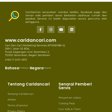
CariDanCari senaraikan nombor telefon, facebook page dan
laman web pemberi servis berkaitan ubahsuai rumah dan
pejabat. Senarai ini boleh digunakan secara percuma oleh
pengguna.
www.caridancari.com
Cari Dan Cari Marketing Services (KT0561186-V),
269-1, Jalan S2 B26,
Pusat Dagangan Icon Seremban 2,
70300 Seremban, Negeri Sembilan.
(+60) 11 2421 4612
Bahasa
Negara
B. Malaysia
Malaysia
Tentang Caridancari
Senarai Pemberi
Servis
Tentang Caridancari
Penyaman Udara
Artikel
Tukang Paip
Terms of service
Cuci Sofa & Tilam
Privacy Policy