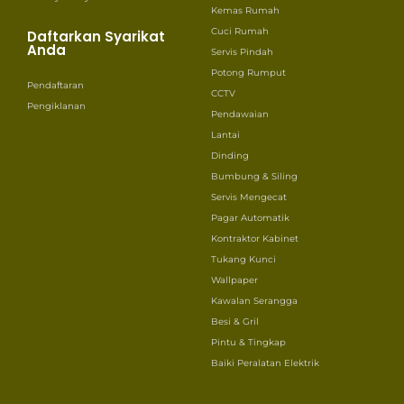
Kemas Rumah
Cuci Rumah
Daftarkan Syarikat
Anda
Servis Pindah
Potong Rumput
Pendaftaran
CCTV
Pengiklanan
Pendawaian
Lantai
Dinding
Bumbung & Siling
Servis Mengecat
Pagar Automatik
Kontraktor Kabinet
Tukang Kunci
Wallpaper
Kawalan Serangga
Besi & Gril
Pintu & Tingkap
Baiki Peralatan Elektrik