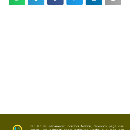
CariDanCari senaraikan nombor telefon, facebook page dan
laman web pemberi servis berkaitan ubahsuai rumah dan