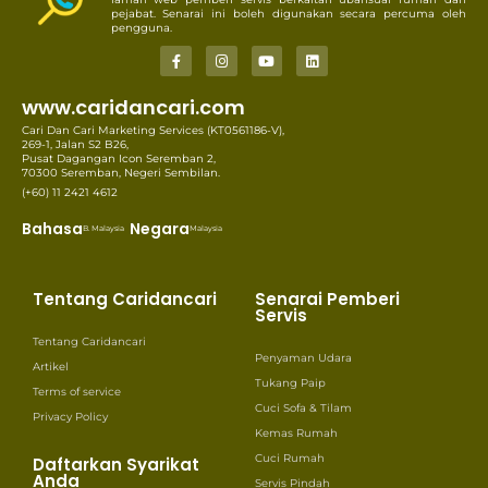
pejabat. Senarai ini boleh digunakan secara percuma oleh
pengguna.
www.caridancari.com
Cari Dan Cari Marketing Services (KT0561186-V),
269-1, Jalan S2 B26,
Pusat Dagangan Icon Seremban 2,
70300 Seremban, Negeri Sembilan.
(+60) 11 2421 4612
Bahasa
Negara
B. Malaysia
Malaysia
Tentang Caridancari
Senarai Pemberi
Servis
Tentang Caridancari
Penyaman Udara
Artikel
Tukang Paip
Terms of service
Cuci Sofa & Tilam
Privacy Policy
Kemas Rumah
Cuci Rumah
Daftarkan Syarikat
Anda
Servis Pindah