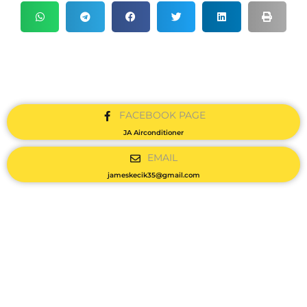
FACEBOOK PAGE
JA Airconditioner
EMAIL
jameskecik35@gmail.com