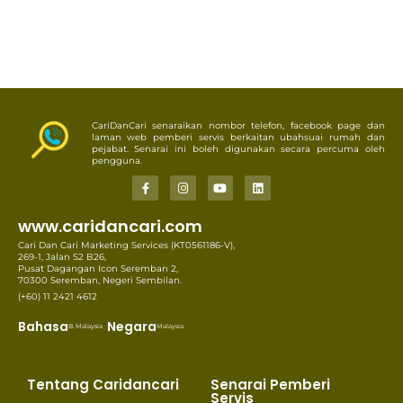
CariDanCari senaraikan nombor telefon, facebook page dan
laman web pemberi servis berkaitan ubahsuai rumah dan
pejabat. Senarai ini boleh digunakan secara percuma oleh
pengguna.
www.caridancari.com
Cari Dan Cari Marketing Services (KT0561186-V),
269-1, Jalan S2 B26,
Pusat Dagangan Icon Seremban 2,
70300 Seremban, Negeri Sembilan.
(+60) 11 2421 4612
Bahasa
Negara
B. Malaysia
Malaysia
Tentang Caridancari
Senarai Pemberi
Servis