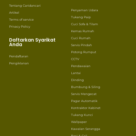
Tentang Caridancari
Penyaman Udara
Artikel
Tukang Paip
Terms of service
Cuci Sofa & Tilam
Privacy Policy
Kemas Rumah
Cuci Rumah
Daftarkan Syarikat
Anda
Servis Pindah
Potong Rumput
Pendaftaran
CCTV
Pengiklanan
Pendawaian
Lantai
Dinding
Bumbung & Siling
Servis Mengecat
Pagar Automatik
Kontraktor Kabinet
Tukang Kunci
Wallpaper
Kawalan Serangga
Besi & Gril