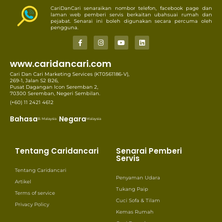
CariDanCari senaraikan nombor telefon, facebook page dan
laman web pemberi servis berkaitan ubahsuai rumah dan
pejabat. Senarai ini boleh digunakan secara percuma oleh
pengguna.
www.caridancari.com
Cari Dan Cari Marketing Services (KT0561186-V),
269-1, Jalan S2 B26,
Pusat Dagangan Icon Seremban 2,
70300 Seremban, Negeri Sembilan.
(+60) 11 2421 4612
Bahasa
Negara
B. Malaysia
Malaysia
Tentang Caridancari
Senarai Pemberi
Servis
Tentang Caridancari
Penyaman Udara
Artikel
Tukang Paip
Terms of service
Cuci Sofa & Tilam
Privacy Policy
Kemas Rumah